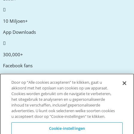
10 Miljoen+
App Downloads
300,000+
Facebook fans
Door op “Alle cookies accepteren” te klikken, gaat u
20,000+
akkoord met het opslaan van cookies op uw apparaat.
Cookies worden gebruikt om de navigatie te verbeteren,
Kortingscodes
het sitegebruik te analyseren en u gepersonaliseerde
inhoud te verschaffen, inclusief gepersonaliseerde
advertenties. U kunt ook selecteren welke soorten cookies
tm
Live more. Spend less.
u accepteert door op "Cookie-instellingen" te klikken.
© Copyright Invitation Digital Ltd. Alle rechten voorbehouden
Cookie-instellingen