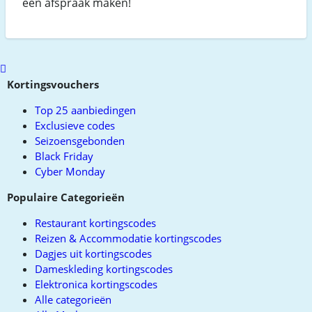
een afspraak maken!
Scroll
to
Kortingsvouchers
top
Top 25 aanbiedingen
Exclusieve codes
Seizoensgebonden
Black Friday
Cyber Monday
Populaire Categorieën
Restaurant kortingscodes
Reizen & Accommodatie kortingscodes
Dagjes uit kortingscodes
Dameskleding kortingscodes
Elektronica kortingscodes
Alle categorieën