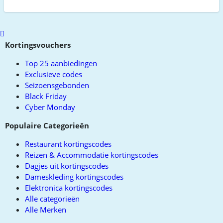
Scroll
to
Kortingsvouchers
top
Top 25 aanbiedingen
Exclusieve codes
Seizoensgebonden
Black Friday
Cyber Monday
Populaire Categorieën
Restaurant kortingscodes
Reizen & Accommodatie kortingscodes
Dagjes uit kortingscodes
Dameskleding kortingscodes
Elektronica kortingscodes
Alle categorieën
Alle Merken