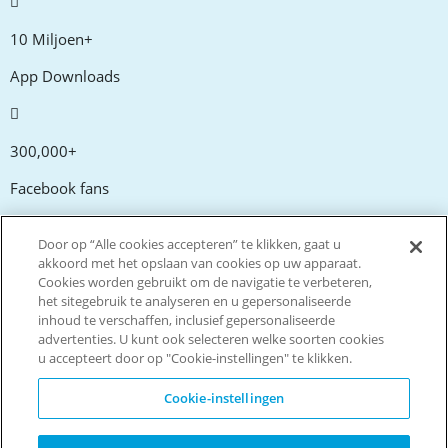
10 Miljoen+
App Downloads
300,000+
Facebook fans
Door op “Alle cookies accepteren” te klikken, gaat u
20,000+
akkoord met het opslaan van cookies op uw apparaat.
Cookies worden gebruikt om de navigatie te verbeteren,
Kortingscodes
het sitegebruik te analyseren en u gepersonaliseerde
inhoud te verschaffen, inclusief gepersonaliseerde
advertenties. U kunt ook selecteren welke soorten cookies
tm
Live more. Spend less.
u accepteert door op "Cookie-instellingen" te klikken.
© Copyright Invitation Digital Ltd. Alle rechten voorbehouden
Cookie-instellingen