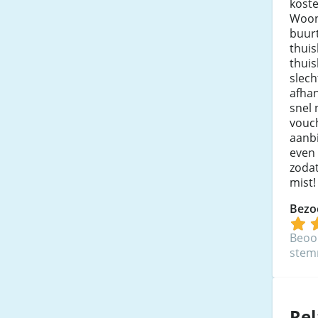
koste
Woon 
buurt
thuis
thuis
slech
afhan
snel 
vouch
aanbi
even 
zodat
mist!
Bezo
Beoo
ste
Rel