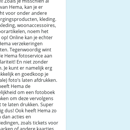
l! Zoals je misschien al
van Hema, kan je er
cht voor onder andere
rgingsproducten, kleding.
kleding, woonaccessoires,
oorartikelen, noem het
op! Online kan je echter
Hema verzekeringen
iten. Tegenwoordig wint
de Hema fotoservice aan
ariteit! En niet zonder
. Je kunt er namelijk erg
kkelijk en goedkoop je
tale) foto’s laten afdrukken.
heeft Hema de
lijkheid om een fotoboek
aken om deze vervolgens
t te laten drukken. Super
ig dus! Ook heeft Hema zo
 dan acties en
edingen, zoals tickets voor
arken of andere kaartjes.