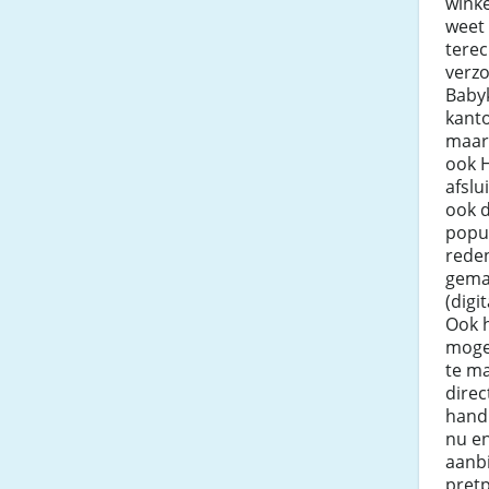
winke
weet 
tere
verzo
Baby
kant
maar 
ook 
afslu
ook 
popul
reden
gema
(digi
Ook 
moge
te m
direc
hand
nu en
aanbi
pretp