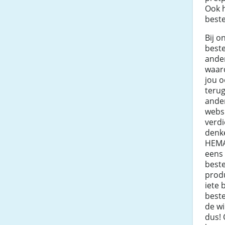
Ook h
beste
Bij o
best
ande
waard
jou o
teru
ande
websi
verdi
denk
HEMA
eens 
beste
prod
iete 
beste
de w
dus! 