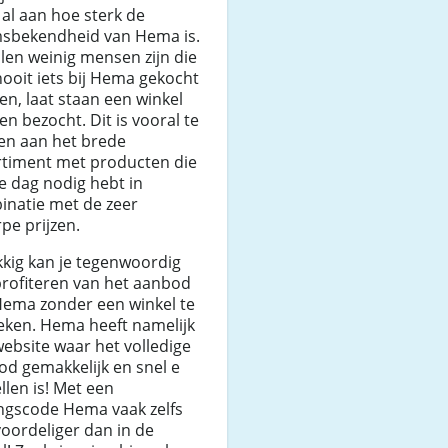
 al aan hoe sterk de
sbekendheid van Hema is.
llen weinig mensen zijn die
ooit iets bij Hema gekocht
n, laat staan een winkel
n bezocht. Dit is vooral te
en aan het brede
rtiment met producten die
ke dag nodig hebt in
inatie met de zeer
pe prijzen.
kig kan je tegenwoordig
profiteren van het aanbod
Hema zonder een winkel te
eken. Hema heeft namelijk
ebsite waar het volledige
d gemakkelijk en snel e
llen is! Met een
ingscode Hema vaak zelfs
oordeliger dan in de