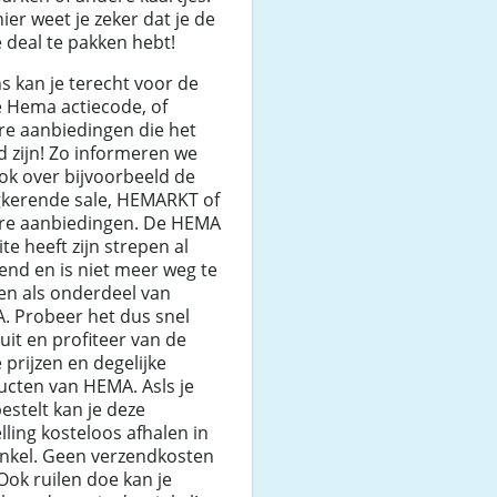
ier weet je zeker dat je de
 deal te pakken hebt!
ns kan je terecht voor de
e Hema actiecode, of
re aanbiedingen die het
 zijn! Zo informeren we
ok over bijvoorbeeld de
gkerende sale, HEMARKT of
re aanbiedingen. De HEMA
te heeft zijn strepen al
end en is niet meer weg te
en als onderdeel van
. Probeer het dus snel
uit en profiteer van de
 prijzen en degelijke
ucten van HEMA. Asls je
bestelt kan je deze
lling kosteloos afhalen in
inkel. Geen verzendkosten
Ook ruilen doe kan je