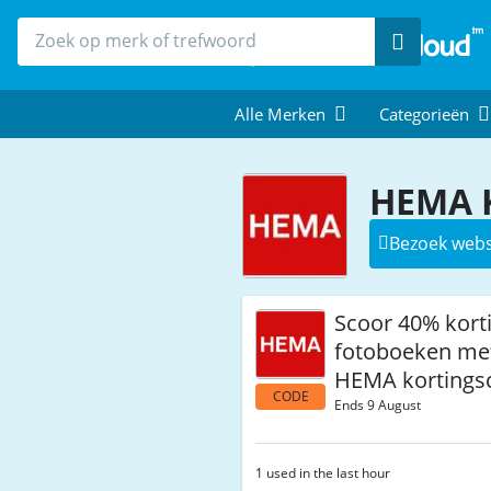
Zoek
Alle Merken
Categorieën
HEMA K
Bezoek webs
Scoor 40% kort
fotoboeken me
HEMA kortings
CODE
Ends 9 August
1 used in the last hour