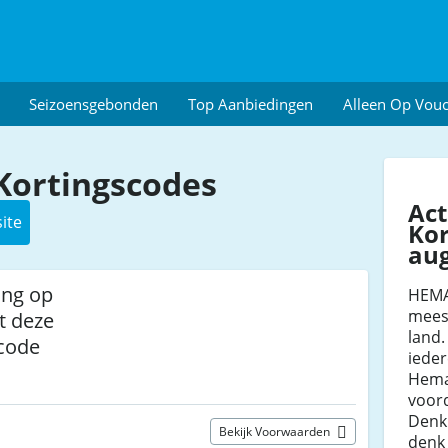
Seizoensgebonden
Top Aanbiedingen
Alleen Op Vou
ortingscodes
Ac
ite
Kor
au
ing op
HEMA 
mees
t deze
land.
code
ieder
Hema
voor
Denk
Bekijk Voorwaarden
denk 