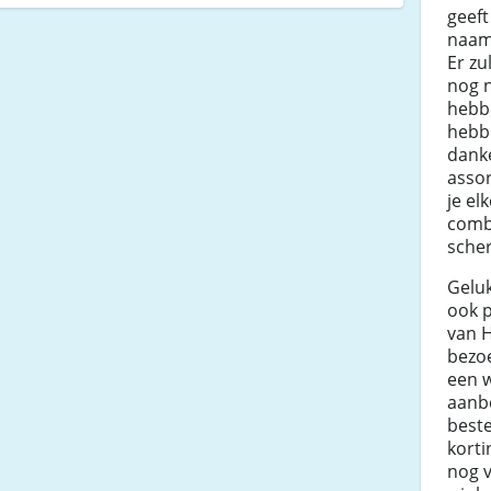
geeft
naam
Er zu
nog n
hebbe
hebbe
dank
asso
je el
comb
scher
Geluk
ook 
van 
bezo
een w
aanbo
beste
kort
nog v