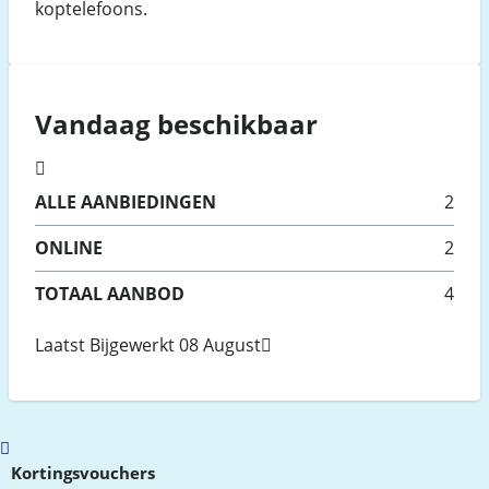
koptelefoons.
Vandaag beschikbaar
ALLE
AANBIEDINGEN
2
ONLINE
2
TOTAAL AANBOD
4
Laatst Bijgewerkt 08 August
Scroll
to
Kortingsvouchers