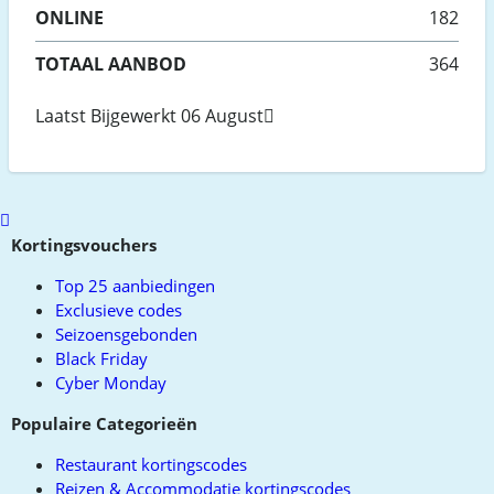
ONLINE
182
TOTAAL AANBOD
364
Laatst Bijgewerkt 06 August
Scroll
to
Kortingsvouchers
top
Top 25 aanbiedingen
Exclusieve codes
Seizoensgebonden
Black Friday
Cyber Monday
Populaire Categorieën
Restaurant kortingscodes
Reizen & Accommodatie kortingscodes