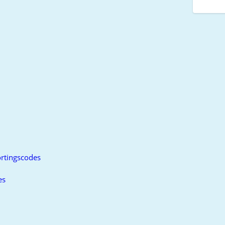
rtingscodes
es