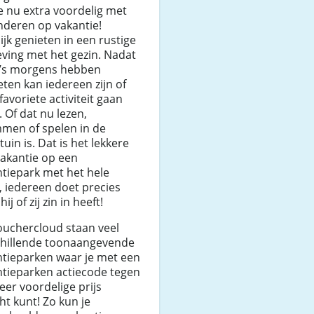
e nu extra voordelig met
nderen op vakantie!
ijk genieten in een rustige
ving met het gezin. Nadat
e ’s morgens hebben
ten kan iedereen zijn of
favoriete activiteit gaan
 Of dat nu lezen,
men of spelen in de
tuin is. Dat is het lekkere
vakantie op een
tiepark met het hele
, iedereen doet precies
ij of zij zin in heeft!
ouchercloud staan veel
chillende toonaangevende
ntieparken waar je met een
ntieparken actiecode tegen
eer voordelige prijs
ht kunt! Zo kun je