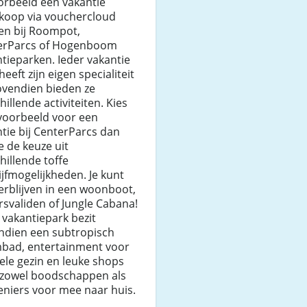
orbeeld een vakantie
koop via vouchercloud
en bij Roompot,
erParcs of Hogenboom
tieparken. Ieder vakantie
heeft zijn eigen specialiteit
ovendien bieden ze
hillende activiteiten. Kies
jvoorbeeld voor een
tie bij CenterParcs dan
e de keuze uit
hillende toffe
ijfmogelijkheden. Je kunt
verblijven in een woonboot,
svaliden of Jungle Cabana!
 vakantiepark bezit
ndien een subtropisch
bad, entertainment voor
ele gezin en leuke shops
 zowel boodschappen als
niers voor mee naar huis.