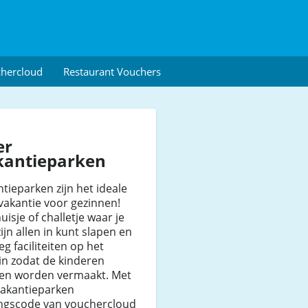
chercloud
Restaurant Vouchers
er
kantieparken
tieparken zijn het ideale
vakantie voor gezinnen!
uisje of challetje waar je
ijn allen in kunt slapen en
g faciliteiten op het
in zodat de kinderen
en worden vermaakt. Met
vakantieparken
ingscode van vouchercloud