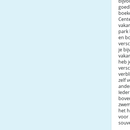
bijvo
goed
boek
Cent
vakan
park 
en b
versc
je bi
vakan
heb j
versc
verbl
zelf 
ander
Ieder
bove
zwem
het h
voor
souve