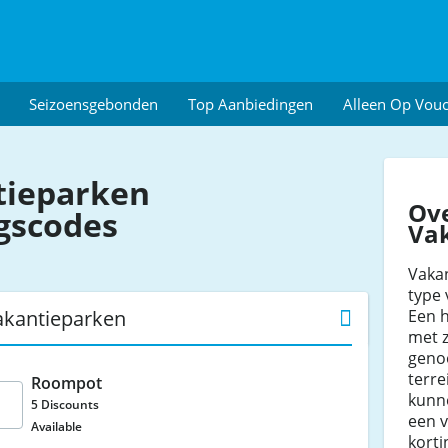
Seizoensgebonden
Top Aanbiedingen
Alleen Op Vou
tieparken
Ov
gscodes
Va
Vakan
type 
Een h
akantieparken
met z
genoe
terre
Roompot
kunn
5 Discounts
een 
Available
kort