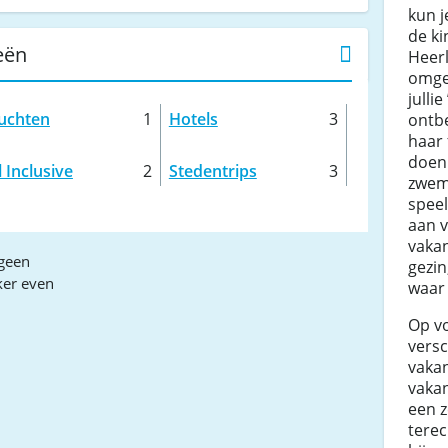
kun j
de ki
eën
Heerl
omge
julli
uchten
1
Hotels
3
ontbe
haar 
doen.
l Inclusive
2
Stedentrips
3
zwem
speel
aan 
vakan
geen
gezin
ker even
waar h
Op v
vers
vaka
vaka
een z
terec