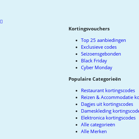
Scroll
to
Kortingsvouchers
top
Top 25 aanbiedingen
Exclusieve codes
Seizoensgebonden
Black Friday
Cyber Monday
Populaire Categorieën
Restaurant kortingscodes
Reizen & Accommodatie ko
Dagjes uit kortingscodes
Dameskleding kortingscod
Elektronica kortingscodes
Alle categorieën
Alle Merken