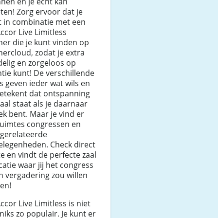
nen en je echt kan
ten! Zorg ervoor dat je
t in combinatie met een
ccor Live Limitless
er die je kunt vinden op
ercloud, zodat je extra
elig en zorgeloos op
tie kunt! De verschillende
s geven ieder wat wils en
betekent dat ontspanning
aal staat als je daarnaar
k bent. Maar je vind er
ruimtes congressen en
 gerelateerde
elegenheden. Check direct
te en vindt de perfecte zaal
catie waar jij het congress
n vergadering zou willen
en!
ccor Live Limitless is niet
niks zo populair. Je kunt er