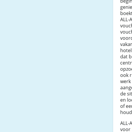
begin
genie
boek
ALL-A
vouch
vouch
voord
vakan
hotel
dat 
centr
opzoe
ook 
werk
aang
de si
en lo
of ee
houd
ALL-A
voor 