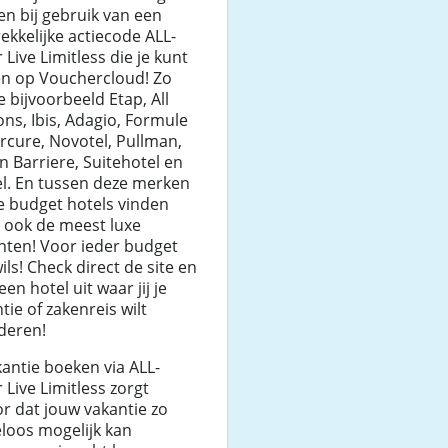
n bij gebruik van een
ekkelijke actiecode ALL-
 Live Limitless die je kunt
en op Vouchercloud! Zo
e bijvoorbeeld Etap, All
ns, Ibis, Adagio, Formule
rcure, Novotel, Pullman,
n Barriere, Suitehotel en
el. En tussen deze merken
e budget hotels vinden
 ook de meest luxe
nten! Voor ieder budget
ils! Check direct de site en
een hotel uit waar jij je
tie of zakenreis wilt
deren!
kantie boeken via ALL-
 Live Limitless zorgt
r dat jouw vakantie zo
loos mogelijk kan