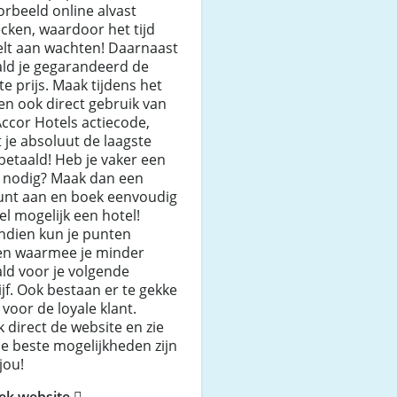
orbeeld online alvast
cken, waardoor het tijd
elt aan wachten! Daarnaast
ald je gegarandeerd de
te prijs. Maak tijdens het
n ook direct gebruik van
ccor Hotels actiecode,
 je absoluut de laagste
 betaald! Heb je vaker een
l nodig? Maak dan een
unt aan en boek eenvoudig
el mogelijk een hotel!
ndien kun je punten
en waarmee je minder
ld voor je volgende
ijf. Ook bestaan er te gekke
 voor de loyale klant.
 direct de website en zie
e beste mogelijkheden zijn
jou!
ek website