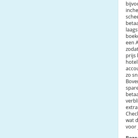
bijvo
inche
sche
beta
laags
boeke
een A
zodat
prijs
hote
acco
zo sn
Bove
spar
betaa
verbl
extra
Check
wat d
voor 
Bezo