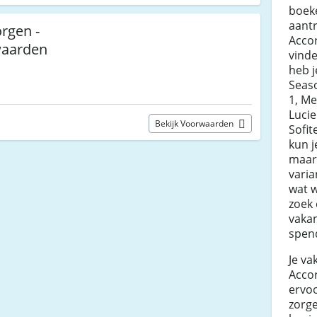
boeke
aantr
rgen -
Accor
waarden
vind
heb j
Seaso
1, Me
Lucie
Bekijk Voorwaarden
Sofit
kun j
maar
varia
wat w
zoek 
vakan
spen
Je va
Accor
ervoo
zorge