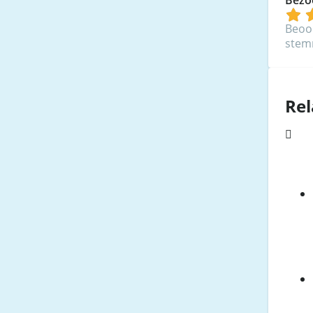
Beoo
ste
Rel