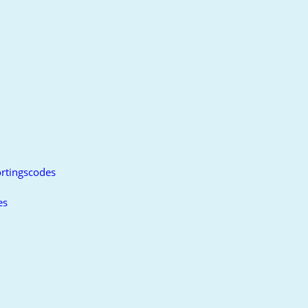
rtingscodes
es