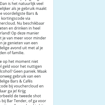
 Dan is het natuurlijk veel
lijker als je gebruik maakt
e voordeligste Bars &
 kortingscode via
hercloud. Nu beschikbaar
eten en drinken in heel
rland! Op deze manier
t je van meer voor minder
n je genieten van een
elige avond uit met al je
den of familie.
je op het moment niet
l geld voor het nuttigen
alcohol? Geen paniek. Maak
onweg gebruik van een
elige Bars & Cafés
code bij vouchercloud en
aar ga je! Krijg
oorbeeld de tweede shot
s bij Bar Tender, of ga voor