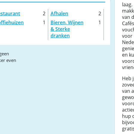
laag.
makke
staurant
2
Afhalen
2
van d
ffiehuizen
1
Bieren, Wijnen
1
Cafés
& Sterke
vouc
dranken
voor 
Nede
genie
geen
en ku
ker even
voord
vrien
Heb 
zovee
van 
gewo
voord
actie
hup d
bijv
grati