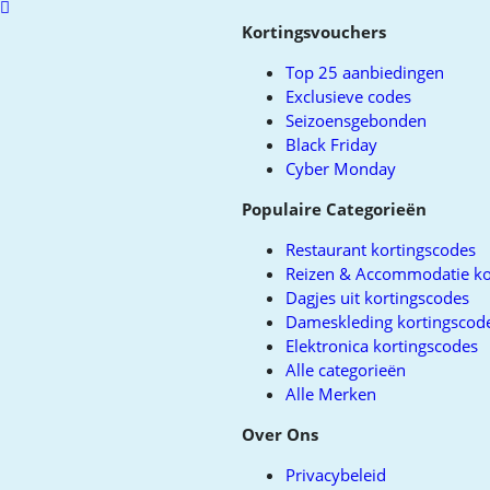
Scroll
to
Kortingsvouchers
top
Top 25 aanbiedingen
Exclusieve codes
Seizoensgebonden
Black Friday
Cyber Monday
Populaire Categorieën
Restaurant kortingscodes
Reizen & Accommodatie ko
Dagjes uit kortingscodes
Dameskleding kortingscod
Elektronica kortingscodes
Alle categorieën
Alle Merken
Over Ons
Privacybeleid