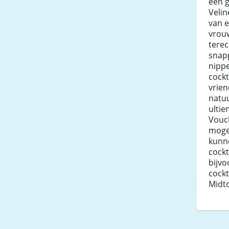
een g
Velin
van 
vrouw
terec
snap
nippe
cockt
vrien
natuu
ultie
Vouc
mogel
kunne
cockta
bijv
cockt
Midt