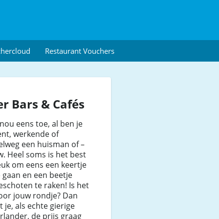
chercloud
Restaurant Vouchers
r Bars & Cafés
nou eens toe, al ben je
ent, werkende of
elweg een huisman of –
. Heel soms is het best
euk om eens een keertje
e gaan en een beetje
schoten te raken! Is het
voor jouw rondje? Dan
 je, als echte gierige
lander, de prijs graag