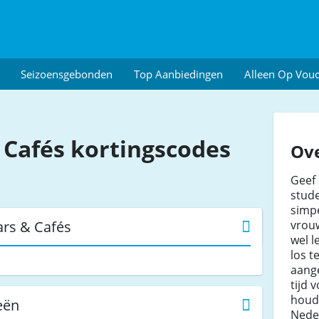
Seizoensgebonden
Top Aanbiedingen
Alleen Op Vou
 Cafés
kortingscodes
Ove
Geef 
stud
simp
vrouw
ars & Cafés
wel l
los t
aange
tijd 
houdt
eën
Neder