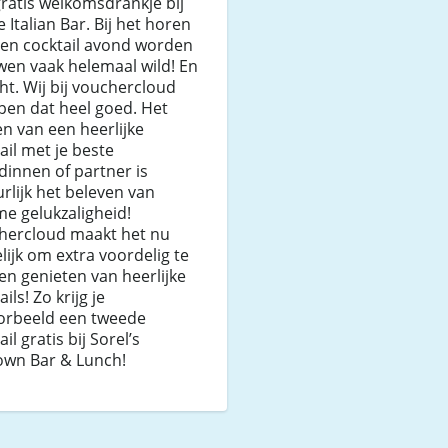
ratis welkomsdrankje bij
e Italian Bar. Bij het horen
een cocktail avond worden
en vaak helemaal wild! En
ht. Wij bij vouchercloud
pen dat heel goed. Het
n van een heerlijke
ail met je beste
dinnen of partner is
rlijk het beleven van
me gelukzaligheid!
hercloud maakt het nu
ijk om extra voordelig te
n genieten van heerlijke
ils! Zo krijg je
oorbeeld een tweede
ail gratis bij Sorel’s
own Bar & Lunch!