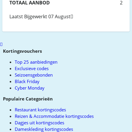
TOTAAL AANBOD
2
Laatst Bijgewerkt 07 August
Scroll
to
Kortingsvouchers
top
Top 25 aanbiedingen
Exclusieve codes
Seizoensgebonden
Black Friday
Cyber Monday
Populaire Categorieën
Restaurant kortingscodes
Reizen & Accommodatie kortingscodes
Dagjes uit kortingscodes
Dameskleding kortingscodes