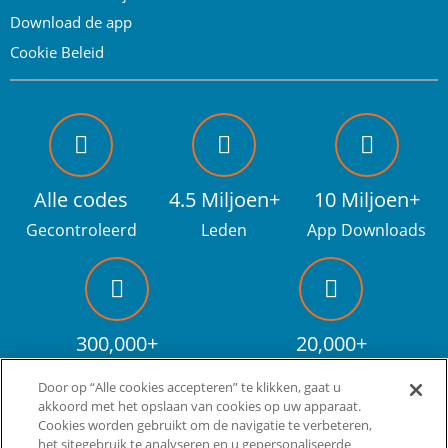
Download de app
Cookie Beleid
Alle codes
4.5 Miljoen+
10 Miljoen+
Gecontroleerd
Leden
App Downloads
300,000+
20,000+
Facebook fans
Kortingscodes
Door op “Alle cookies accepteren” te klikken, gaat u
akkoord met het opslaan van cookies op uw apparaat.
Cookies worden gebruikt om de navigatie te verbeteren,
het sitegebruik te analyseren en u gepersonaliseerde