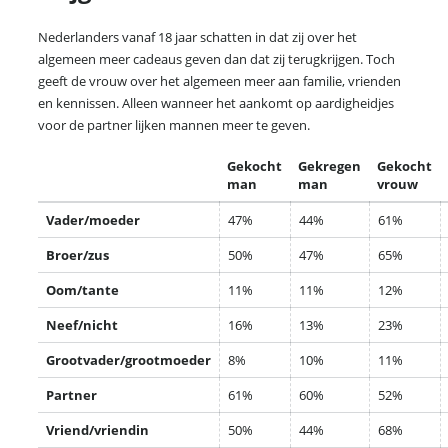
Nederlanders vanaf 18 jaar schatten in dat zij over het
algemeen meer cadeaus geven dan dat zij terugkrijgen. Toch
geeft de vrouw over het algemeen meer aan familie, vrienden
en kennissen. Alleen wanneer het aankomt op aardigheidjes
voor de partner lijken mannen meer te geven.
Gekocht
Gekregen
Gekocht
man
man
vrouw
Vader/moeder
47%
44%
61%
Broer/zus
50%
47%
65%
Oom/tante
11%
11%
12%
Neef/nicht
16%
13%
23%
Grootvader/grootmoeder
8%
10%
11%
Partner
61%
60%
52%
Vriend/vriendin
50%
44%
68%