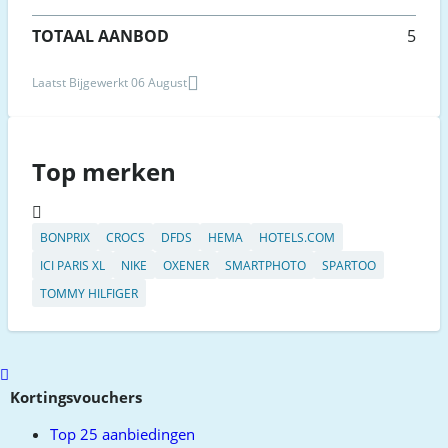
TOTAAL AANBOD
5
Laatst Bijgewerkt 06 August
Top merken
BONPRIX
CROCS
DFDS
HEMA
HOTELS.COM
ICI PARIS XL
NIKE
OXENER
SMARTPHOTO
SPARTOO
TOMMY HILFIGER
Scroll
to
Kortingsvouchers
top
Top 25 aanbiedingen