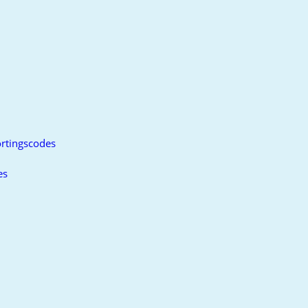
rtingscodes
es