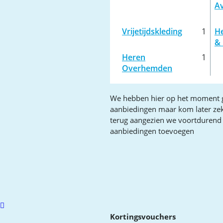
A
Vrijetijdskleding
1
H
&
Heren
1
Overhemden
We hebben hier op het moment 
aanbiedingen maar kom later ze
terug aangezien we voortdurend
aanbiedingen toevoegen
Scroll
to
Kortingsvouchers