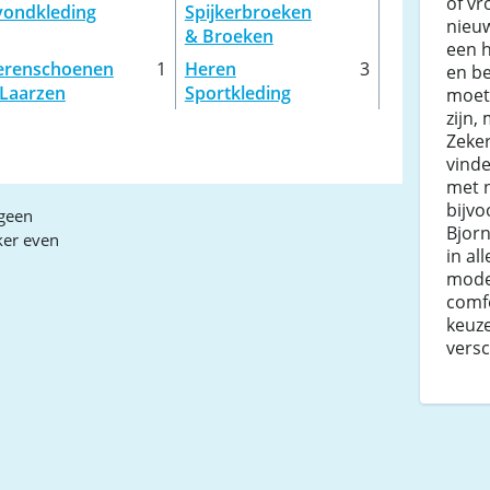
of vr
vondkleding
Spijkerbroeken
nieuw
& Broeken
een 
erenschoenen
1
Heren
3
en b
 Laarzen
Sportkleding
moet
zijn,
Zeker
vinde
met 
bijvo
geen
Bjor
ker even
in al
model
comfo
keuze
versc