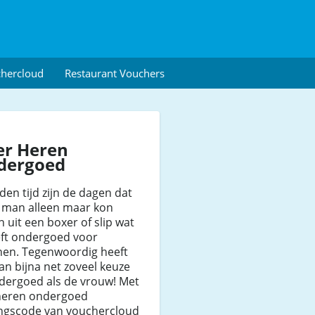
chercloud
Restaurant Vouchers
er Heren
dergoed
den tijd zijn de dagen dat
s man alleen maar kon
n uit een boxer of slip wat
eft ondergoed voor
en. Tegenwoordig heeft
n bijna net zoveel keuze
dergoed als de vrouw! Met
heren ondergoed
ingscode van vouchercloud