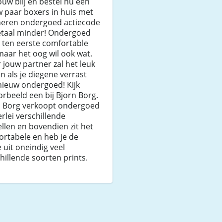
ouw blij en bestel nu een
 paar boxers in huis met
heren ondergoed actiecode
etaal minder! Ondergoed
 ten eerste comfortable
 maar het oog wil ook wat.
 jouw partner zal het leuk
n als je diegene verrast
nieuw ondergoed! Kijk
orbeeld een bij Bjorn Borg.
n Borg verkoopt ondergoed
lerlei verschillende
len en bovendien zit het
rtabele en heb je de
 uit oneindig veel
hillende soorten prints.