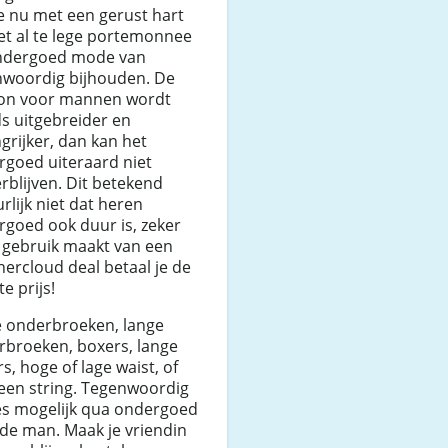
e nu met een gerust hart
et al te lege portemonnee
ndergoed mode van
nwoordig bijhouden. De
ion voor mannen wordt
s uitgebreider en
grijker, dan kan het
rgoed uiteraard niet
rblijven. Dit betekend
rlijk niet dat heren
goed ook duur is, zeker
e gebruik maakt van een
ercloud deal betaal je de
te prijs!
e onderbroeken, lange
rbroeken, boxers, lange
s, hoge of lage waist, of
 een string. Tegenwoordig
les mogelijk qua ondergoed
de man. Maak je vriendin