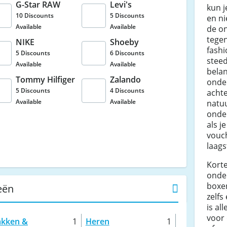
G-Star RAW
Levi's
kun j
10 Discounts
5 Discounts
en ni
Available
Available
de o
tege
NIKE
Shoeby
fash
5 Discounts
6 Discounts
steed
Available
Available
belan
Tommy Hilfiger
Zalando
onde
5 Discounts
4 Discounts
achte
Available
Available
natuu
onder
als j
vouch
laags
Kort
onde
boxer
eën
zelfs
is al
voor 
akken &
1
Heren
1