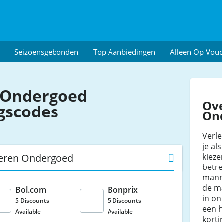
Seizoensgebonden
Top Aanbiedingen
Alleen Op Vou
 Ondergoed
Ov
gscodes
On
Verle
je al
kieze
Heren Ondergoed
betr
mann
de ma
Bol.com
Bonprix
in on
5 Discounts
5 Discounts
een 
Available
Available
kort