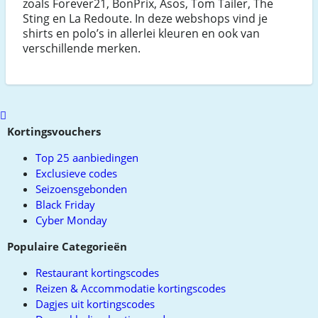
zoals Forever21, BonPrix, Asos, Tom Tailer, The
Sting en La Redoute. In deze webshops vind je
shirts en polo’s in allerlei kleuren en ook van
verschillende merken.
Scroll
to
Kortingsvouchers
top
Top 25 aanbiedingen
Exclusieve codes
Seizoensgebonden
Black Friday
Cyber Monday
Populaire Categorieën
Restaurant kortingscodes
Reizen & Accommodatie kortingscodes
Dagjes uit kortingscodes