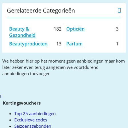
Gerelateerde Categorieën
Beauty &
182
Opticiën
3
Gezondheid
Beautyproducten
13
Parfum
1
We hebben hier op het moment geen aanbiedingen maar kom
later zeker even terug aangezien we voortdurend
aanbiedingen toevoegen
Scroll
to
Kortingsvouchers
top
Top 25 aanbiedingen
Exclusieve codes
Seizoensgebonden