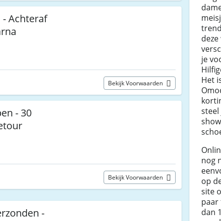
dame
 - Achteraf
meis
trend
arna
deze 
versc
je vo
Hilfi
Het i
Bekijk Voorwaarden
Omod
kort
steel
pen - 30
show 
etour
scho
Onli
nog n
eenv
Bekijk Voorwaarden
op d
site 
paar 
erzonden -
dan 1