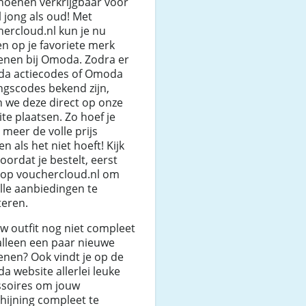
hoenen verkrijgbaar voor
 jong als oud! Met
ercloud.nl kun je nu
n op je favoriete merk
enen bij Omoda. Zodra er
a actiecodes of Omoda
ngscodes bekend zijn,
n we deze direct op onze
te plaatsen. Zo hoef je
 meer de volle prijs
en als het niet hoeft! Kijk
oordat je bestelt, eerst
 op vouchercloud.nl om
lle aanbiedingen te
teren.
uw outfit nog niet compleet
alleen een paar nieuwe
nen? Ook vindt je op de
 website allerlei leuke
ssoires om jouw
hijning compleet te