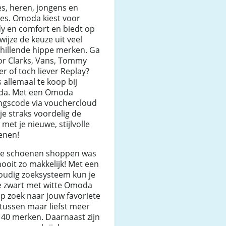
s, heren, jongens en
jes. Omoda kiest voor
y en comfort en biedt op
wijze de keuze uit veel
hillende hippe merken. Ga
or Clarks, Vans, Tommy
ger of toch liever Replay?
s allemaal te koop bij
a. Met een Omoda
ingscode via vouchercloud
 je straks voordelig de
met je nieuwe, stijlvolle
enen!
ne schoenen shoppen was
ooit zo makkelijk! Met een
oudig zoeksysteem kun je
e zwart met witte Omoda
op zoek naar jouw favoriete
tussen maar liefst meer
40 merken. Daarnaast zijn