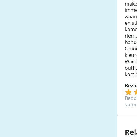
maken
immer
waar
en st
komen
riem
hand
Omoda
kleur
Wach
outf
korti
Bezo
Beoo
ste
Rel