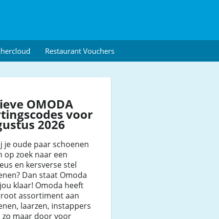
chercloud
Restaurant Vouchers
tieve OMODA
tingscodes voor
gustus 2026
ij je oude paar schoenen
n op zoek naar een
us en kersverse stel
enen? Dan staat Omoda
jou klaar! Omoda heeft
groot assortiment aan
nen, laarzen, instappers
a zo maar door voor