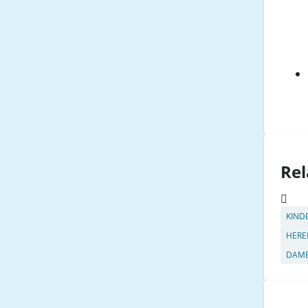
Rel
KIND
HERE
DAME