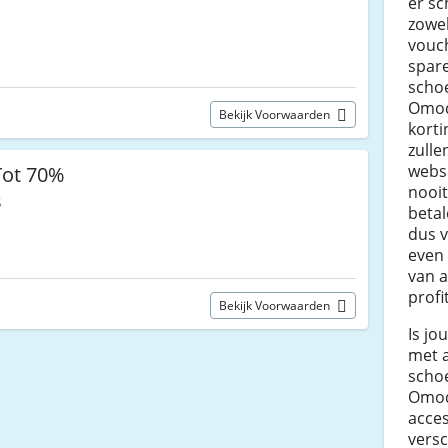
er sc
m
zowel
vouch
spare
scho
Omod
Bekijk Voorwaarden
korti
zulle
websi
Tot 70%
nooit
s
betal
dus v
even
van a
profi
Bekijk Voorwaarden
Is jo
met 
schoe
Omoda
acce
versc