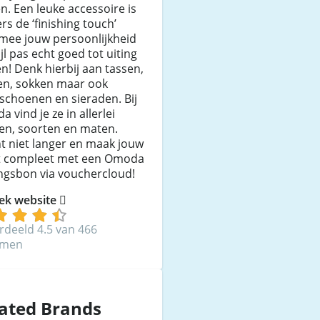
. Een leuke accessoire is
s de ‘finishing touch’
mee jouw persoonlijkheid
ijl pas echt goed tot uiting
! Denk hierbij aan tassen,
en, sokken maar ook
schoenen en sieraden. Bij
 vind je ze in allerlei
en, soorten en maten.
t niet langer en maak jouw
it compleet met een Omoda
ngsbon via vouchercloud!
ek website
rdeeld 4.5 van 466
mmen
ated Brands