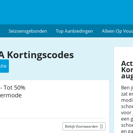
Seizoensgebonden
Top Aanbiedingen
Alleen Op Vou
 Kortingscodes
Ac
ite
Kor
au
- Tot 50%
Ben j
zat e
mermode
modie
scho
voor 
een 
schoe
Bekijk Voorwaarden
en g