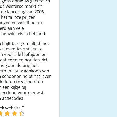
olgens opnieuw gecreëerd
 de westerse markt en
 de lancering van 2006,
 het talloze prijzen
angen en wordt het nu
erd aan vele
nenwinkels in het land.
blijft bezig om altijd met
e inventieve stijlen te
 voor alle leeftijden en
genheden en houden zich
nog aan de originele
erpen. Jouw aankoop van
 schoenen helpt het leven
inderen te verbeteren.
een kijkje bij
hercloud voor nieuwste
 actiecodes.
ek website