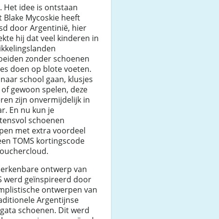
 Het idee is ontstaan
 Blake Mycoskie heeft
sd door Argentinië, hier
kte hij dat veel kinderen in
ikkelingslanden
oeiden zonder schoenen
les doen op blote voeten.
 naar school gaan, klusjes
 of gewoon spelen, deze
ren zijn onvermijdelijk in
r. En nu kun je
tensvol schoenen
pen met extra voordeel
een TOMS kortingscode
vouchercloud.
herkenbare ontwerp van
 werd geïnspireerd door
implistische ontwerpen van
aditionele Argentijnse
rgata schoenen. Dit werd