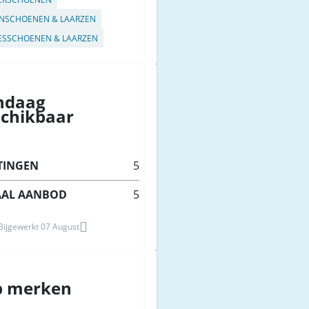
NSCHOENEN & LAARZEN
SSCHOENEN & LAARZEN
ndaag
schikbaar
TINGEN
5
AAL AANBOD
5
 Bijgewerkt 07 August
p merken