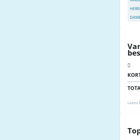
HERE
DAME
Va
be
KOR
TOT
Laatst
To