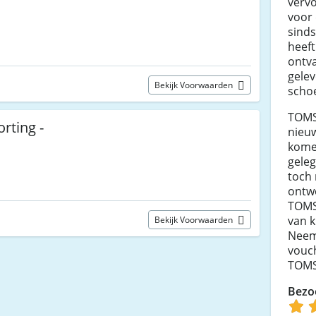
verv
voor
sinds
heeft
ontv
gelev
Bekijk Voorwaarden
schoe
TOMS 
rting -
nieuw
komen
gele
toch 
ontw
TOMS
van k
Bekijk Voorwaarden
Neem 
vouc
TOMS
Bezo