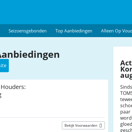
Seizoensgebonden
Top Aanbiedingen
Alleen Op Vou
anbiedingen
Ac
ite
Kor
au
d Houders:
Sinds
TOMS
g
tewe
schoe
paar
word
gloe
Bekijk Voorwaarden
gesc