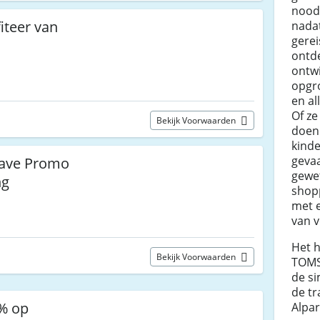
nood.
iteer van
nadat
gerei
ontde
ontw
opgr
en al
Of ze
Bekijk Voorwaarden
doen
kinde
gevaa
ave Promo
gewe
ng
shop
met 
van 
Het 
Bekijk Voorwaarden
TOMS
de s
de tr
% op
Alpa