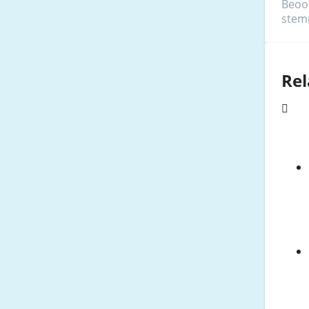
Beoo
ste
Rel