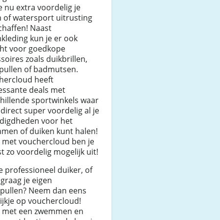
e nu extra voordelig je
of watersport uitrusting
chaffen! Naast
leding kun je er ook
cht voor goedkope
soires zoals duikbrillen,
spullen of badmutsen.
hercloud heeft
essante deals met
hillende sportwinkels waar
 direct super voordelig al je
digdheden voor het
men of duiken kunt halen!
 met vouchercloud ben je
st zo voordelig mogelijk uit!
e professioneel duiker, of
e graag je eigen
spullen? Neem dan eens
ijkje op vouchercloud!
 met een zwemmen en