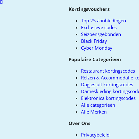
Scroll
to
Kortingsvouchers
top
Top 25 aanbiedingen
Exclusieve codes
Seizoensgebonden
Black Friday
Cyber Monday
Populaire Categorieën
Restaurant kortingscodes
Reizen & Accommodatie ko
Dagjes uit kortingscodes
Dameskleding kortingscod
Elektronica kortingscodes
Alle categorieën
Alle Merken
Over Ons
Privacybeleid