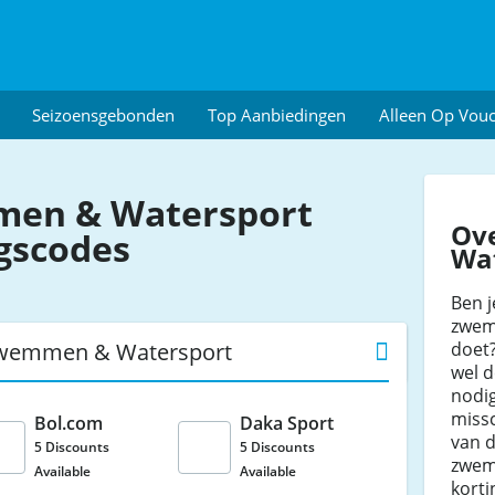
Seizoensgebonden
Top Aanbiedingen
Alleen Op Vou
en & Watersport
Ov
gscodes
Wa
Ben j
zwemm
doet?
Zwemmen & Watersport
wel d
nodig
missc
Bol.com
Daka Sport
van 
5 Discounts
5 Discounts
zwem
Available
Available
kort