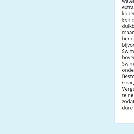
water
extra
kope
Een 
duikb
maar 
beno
bijvo
SwimI
bove
Swim
onde
Bestd
Gear,
Verg
te ne
zodat
dure 