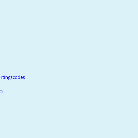
rtingscodes
es