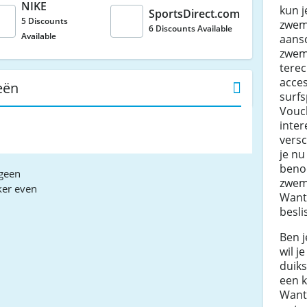
NIKE
kun j
SportsDirect.com
5 Discounts
zwem 
6 Discounts Available
Available
aans
zwemk
tere
acces
eën
surf
Vouc
inter
versc
je nu
beno
geen
zwem
ker even
Want
besli
Ben j
wil j
duik
een k
Want