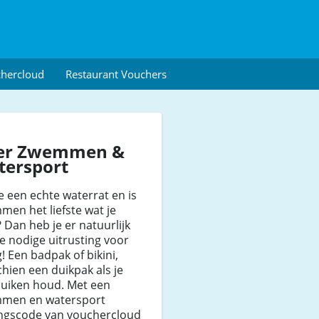
chercloud
Restaurant Vouchers
er Zwemmen &
tersport
e een echte waterrat en is
en het liefste wat je
 Dan heb je er natuurlijk
e nodige uitrusting voor
! Een badpak of bikini,
hien een duikpak als je
duiken houd. Met een
men en watersport
ingscode van vouchercloud