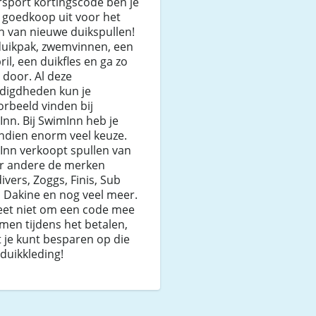
sport kortingscode ben je
 goedkoop uit voor het
n van nieuwe duikspullen!
duikpak, zwemvinnen, een
ril, een duikfles en ga zo
door. Al deze
digdheden kun je
orbeeld vinden bij
nn. Bij SwimInn heb je
ndien enorm veel keuze.
Inn verkoopt spullen van
r andere de merken
ivers, Zoggs, Finis, Sub
 Dakine en nog veel meer.
eet niet om een code mee
men tijdens het betalen,
 je kunt besparen op die
duikkleding!