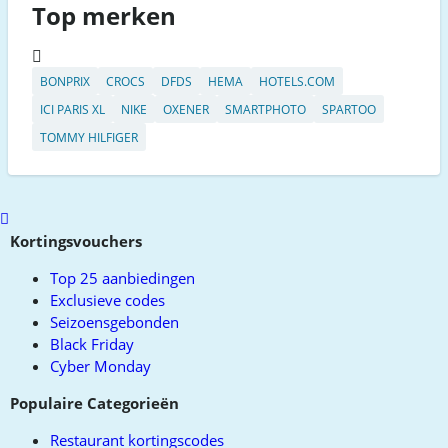
Top merken
BONPRIX
CROCS
DFDS
HEMA
HOTELS.COM
ICI PARIS XL
NIKE
OXENER
SMARTPHOTO
SPARTOO
TOMMY HILFIGER
Scroll
to
Kortingsvouchers
top
Top 25 aanbiedingen
Exclusieve codes
Seizoensgebonden
Black Friday
Cyber Monday
Populaire Categorieën
Restaurant kortingscodes