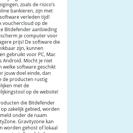
igingen, zoals de risico’s
line bankieren, zijn met
software verleden tijd!
k vouchercloud op de
te Bitdefender aanbieding
escherm je computer voor
agere prijs! De software die
ikbaar zijn, kunnen
en gebruikt voor PC, Mac
s Android. Mocht je niet
 welke software geschikt
or jouw doel einde, dan
e de producten rustig
lijken met de
lijkingstool op de website!
roducten die Bitdefender
 op zakelijk gebied, worden
ameld onder de naam
tyZone. Gravityzone kan
n worden gehost of lokaal