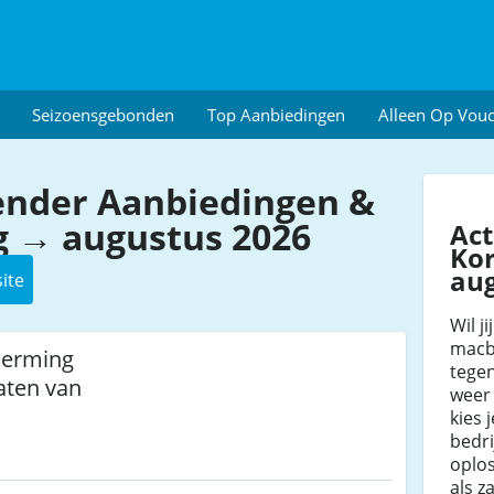
Seizoensgebonden
Top Aanbiedingen
Alleen Op Vou
ender Aanbiedingen &
g → augustus 2026
Act
Kor
au
ite
Wil j
macb
herming
tegen
aten van
weer 
kies 
bedri
oplos
als z