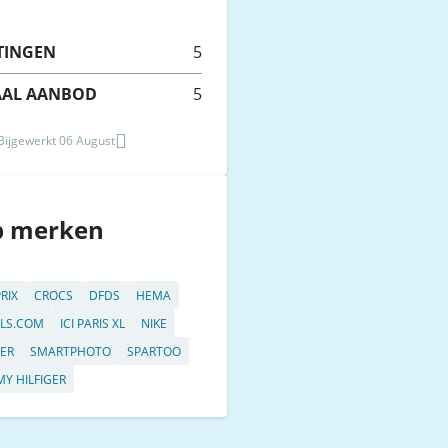
TINGEN
5
AAL AANBOD
5
 Bijgewerkt 06 August
p merken
RIX
CROCS
DFDS
HEMA
LS.COM
ICI PARIS XL
NIKE
ER
SMARTPHOTO
SPARTOO
Y HILFIGER