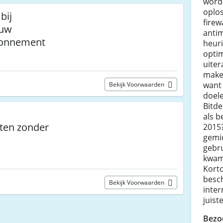
worde
oplos
bij
firew
 uw
anti
bonnement
heuri
opti
uiter
maken
want 
Bekijk Voorwaarden
doele
Bitde
als b
sten zonder
2015
gemid
gebr
kwame
Kort
besc
Bekijk Voorwaarden
inter
juist
Bezo