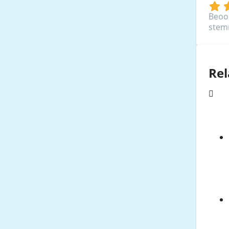
Beoo
ste
Rel