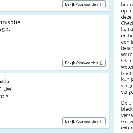
bedre
Bekijk Voorwaarden
op on
deze 
anisatie
Chec
ASR-
laats
en b
een l
besch
word
OS al
Bekijk Voorwaarden
weten
is vo
kun j
atis
verge
n uw
verge
co's
De p
biedt
verz
Gravi
Bekijk Voorwaarden
exter