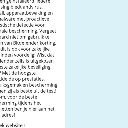
n geinstalleerd. Iedere
sing biedt antivirus,
all, apparaatbewaking en
malware met proactieve
stische detectie voor
male bescherming. Vergeet
aard niet om gebruik te
 van Bitdefender korting,
dit is ook voor zakelijke
inden voordelig! Wist dat
fender zelfs is uitgekozen
este zakelijke beveiliging
? Met de hoogste
delde op prestaties,
uiksgemak en bescherming
n zij als beste uit de test!
om, voor de beste
herming tijdens het
netten ben je hier aan het
e adres!
ek website