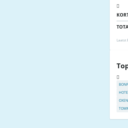
KOR
TOT
Laatst
To
BONP
HOTE
OXEN
TOMM