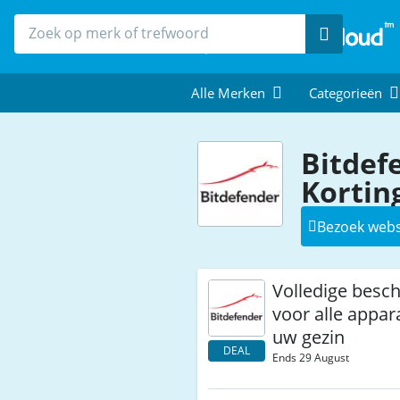
Zoek
Alle Merken
Categorieën
Bitdef
Kortin
Bezoek webs
Volledige besc
voor alle appar
uw gezin
DEAL
Ends 29 August