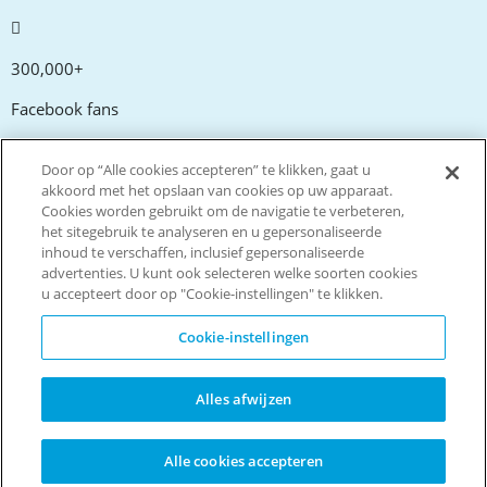
300,000+
Facebook fans
Door op “Alle cookies accepteren” te klikken, gaat u
20,000+
akkoord met het opslaan van cookies op uw apparaat.
Cookies worden gebruikt om de navigatie te verbeteren,
Kortingscodes
het sitegebruik te analyseren en u gepersonaliseerde
inhoud te verschaffen, inclusief gepersonaliseerde
advertenties. U kunt ook selecteren welke soorten cookies
tm
Live more. Spend less.
u accepteert door op "Cookie-instellingen" te klikken.
© Copyright Invitation Digital Ltd. Alle rechten voorbehouden
Cookie-instellingen
Alles afwijzen
Alle cookies accepteren