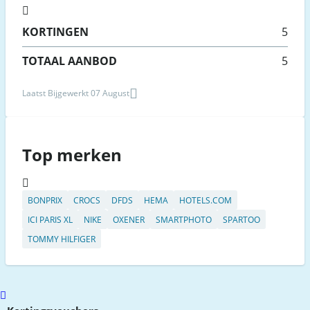
KORTINGEN
5
TOTAAL AANBOD
5
Laatst Bijgewerkt 07 August
Top merken
BONPRIX
CROCS
DFDS
HEMA
HOTELS.COM
ICI PARIS XL
NIKE
OXENER
SMARTPHOTO
SPARTOO
TOMMY HILFIGER
Scroll
to