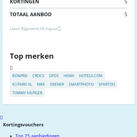
KORTINGEN
5
TOTAAL AANBOD
5
Laatst Bijgewerkt 09 August
Top merken
BONPRIX
CROCS
DFDS
HEMA
HOTELS.COM
ICI PARIS XL
NIKE
OXENER
SMARTPHOTO
SPARTOO
TOMMY HILFIGER
Scroll
to
Kortingsvouchers
top
Top 25 aanbiedingen