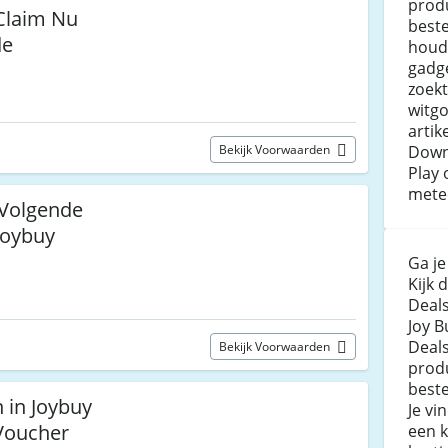
produ
 Claim Nu
beste
de
houde
gadge
zoekt
witg
artik
Down
Bekijk Voorwaarden
Play 
mete
 Volgende
Joybuy
Ga je
Kijk 
Deals
Joy B
Deals
Bekijk Voorwaarden
prod
beste
 in Joybuy
Je vi
Voucher
een k