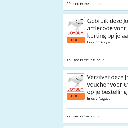
29 used in the last hour
Gebruik deze J
actiecode voor 
korting op je 
CODE
Ends 11 August
16 used in the last hour
Verzilver deze 
voucher voor €1
op je bestelling
CODE
Ends 7 August
22 used in the last hour