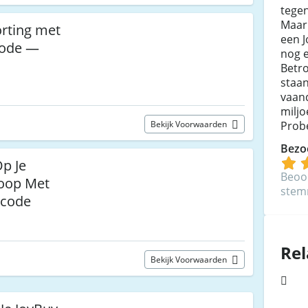
tegen
Maar
orting met
een J
code —
nog e
Betro
staan
vaand
miljo
Probe
Bekijk Voorwaarden
Bezo
p Je
Beoo
oop Met
ste
scode
Rel
Bekijk Voorwaarden