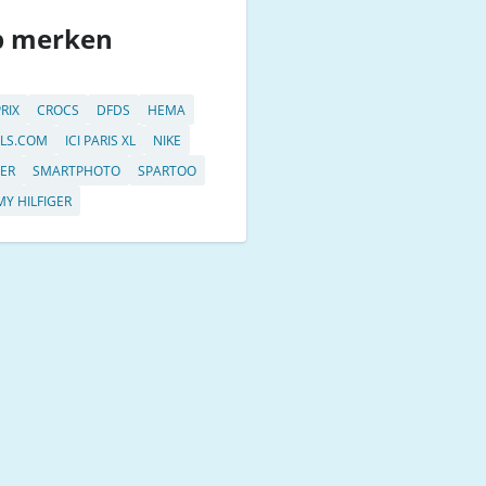
p merken
RIX
CROCS
DFDS
HEMA
LS.COM
ICI PARIS XL
NIKE
ER
SMARTPHOTO
SPARTOO
Y HILFIGER