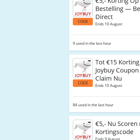
€5,- Korting Op
Bestelling — B
Direct
CODE
Ends 10 August
9 used in the last hour
Tot €15 Kortin
Joybuy Coupon
Claim Nu
CODE
Ends 10 August
84 used in the last hour
€5,- Nu Scoren
Kortingscode
Ends 9 August