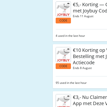
€5,- Korting —
met Joybuy Co
Ends 11 August
CODE
4 used in the last hour
€10 Korting op
Bestelling met 
Actiecode
CODE
Ends 8 August
95 used in the last hour
€3,- Nu Claimen
App met Deze 