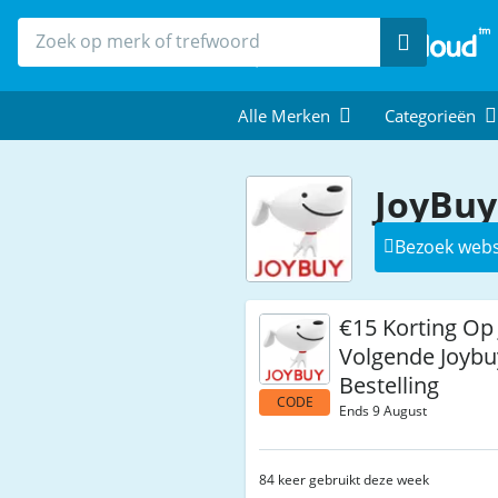
Zoek
Alle Merken
Categorieën
JoyBuy
Bezoek webs
€15 Korting Op 
Volgende Joybu
Bestelling
CODE
Ends 9 August
84 keer gebruikt deze week