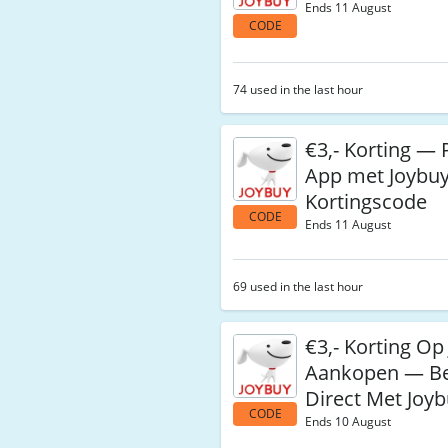
Ends 11 August
CODE
74 used in the last hour
€3,- Korting — 
App met Joybu
Kortingscode
CODE
Ends 11 August
69 used in the last hour
€3,- Korting Op 
Aankopen — B
Direct Met Joy
CODE
Ends 10 August