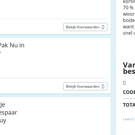
korti
70 % 
woor
bodem
want
Bekijk Voorwaarden
snel 
Pak Nu in
y
Va
be
Bekijk Voorwaarden
COD
Je
TOT
espaar
buy
Laatst