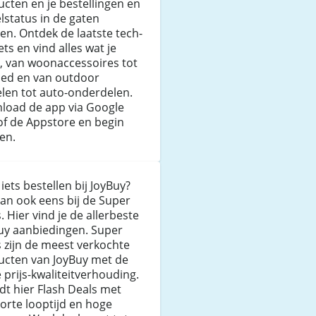
cten en je bestellingen en
lstatus in de gaten
n. Ontdek de laatste tech-
ts en vind alles wat je
, van woonaccessoires tot
oed en van outdoor
elen tot auto-onderdelen.
load de app via Google
of de Appstore en begin
en.
 iets bestellen bij JoyBuy?
dan ook eens bij de Super
. Hier vind je de allerbeste
uy aanbiedingen. Super
 zijn de meest verkochte
ucten van JoyBuy met de
 prijs-kwaliteitverhouding.
ndt hier Flash Deals met
orte looptijd en hoge