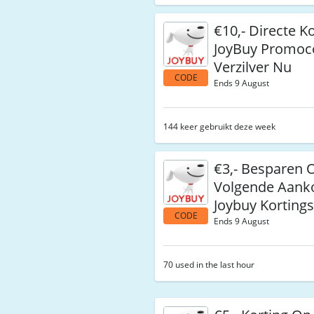
€10,- Directe K
JoyBuy Promo
Verzilver Nu
CODE
Ends 9 August
144 keer gebruikt deze week
€3,- Besparen O
Volgende Aank
Joybuy Korting
CODE
Ends 9 August
70 used in the last hour