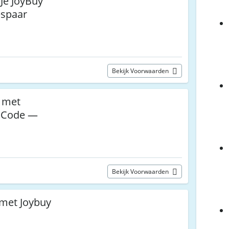
 Je JoyBuy
espaar
Bekijk Voorwaarden
g met
 Code —
Bekijk Voorwaarden
 met Joybuy