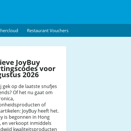
chercloud
Restaurant Vouchers
ieve JoyBuy
tingscodes voor
gustus 2026
ij gek op de laatste snufjes
ends? Of het nu gaat om
ronica,
onheidsproducten of
artikelen: JoyBuy heeft het.
uy is begonnen in Hong
, en verkoopt inmiddels
dwijd kwaliteitsproducten