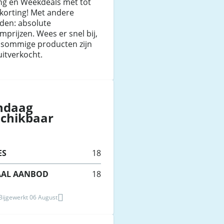
ng en Weekdeals met tot
korting! Met andere
den: absolute
prijzen. Wees er snel bij,
 sommige producten zijn
uitverkocht.
ndaag
schikbaar
ES
18
AAL AANBOD
18
 Bijgewerkt 06 August