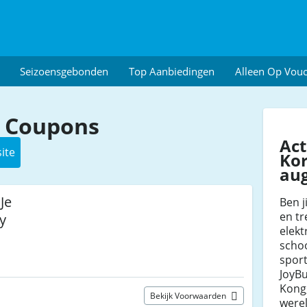
Seizoensgebonden
Top Aanbiedingen
Alleen Op Vou
 Coupons
Act
ite
Kor
au
Je
Ben j
en tr
y
elekt
scho
sport
JoyB
Kong
Bekijk Voorwaarden
werel