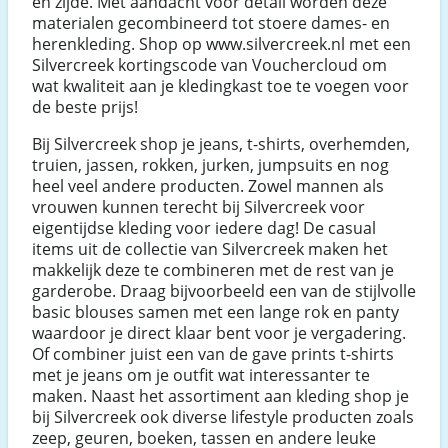
en zijde. Met aandacht voor detail worden deze
materialen gecombineerd tot stoere dames- en
herenkleding. Shop op www.silvercreek.nl met een
Silvercreek kortingscode van Vouchercloud om
wat kwaliteit aan je kledingkast toe te voegen voor
de beste prijs!
Bij Silvercreek shop je jeans, t-shirts, overhemden,
truien, jassen, rokken, jurken, jumpsuits en nog
heel veel andere producten. Zowel mannen als
vrouwen kunnen terecht bij Silvercreek voor
eigentijdse kleding voor iedere dag! De casual
items uit de collectie van Silvercreek maken het
makkelijk deze te combineren met de rest van je
garderobe. Draag bijvoorbeeld een van de stijlvolle
basic blouses samen met een lange rok en panty
waardoor je direct klaar bent voor je vergadering.
Of combiner juist een van de gave prints t-shirts
met je jeans om je outfit wat interessanter te
maken. Naast het assortiment aan kleding shop je
bij Silvercreek ook diverse lifestyle producten zoals
zeep, geuren, boeken, tassen en andere leuke