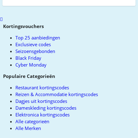
Scroll
to
Kortingsvouchers
top
Top 25 aanbiedingen
Exclusieve codes
Seizoensgebonden
Black Friday
Cyber Monday
Populaire Categorieën
Restaurant kortingscodes
Reizen & Accommodatie kortingscodes
Dagjes uit kortingscodes
Dameskleding kortingscodes
Elektronica kortingscodes
Alle categorieën
Alle Merken