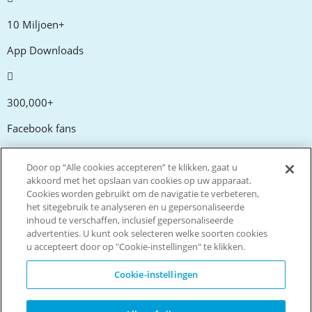
10 Miljoen+
App Downloads
300,000+
Facebook fans
Door op “Alle cookies accepteren” te klikken, gaat u
20,000+
akkoord met het opslaan van cookies op uw apparaat.
Cookies worden gebruikt om de navigatie te verbeteren,
Kortingscodes
het sitegebruik te analyseren en u gepersonaliseerde
inhoud te verschaffen, inclusief gepersonaliseerde
advertenties. U kunt ook selecteren welke soorten cookies
tm
Live more. Spend less.
u accepteert door op "Cookie-instellingen" te klikken.
© Copyright Invitation Digital Ltd. Alle rechten voorbehouden
Cookie-instellingen