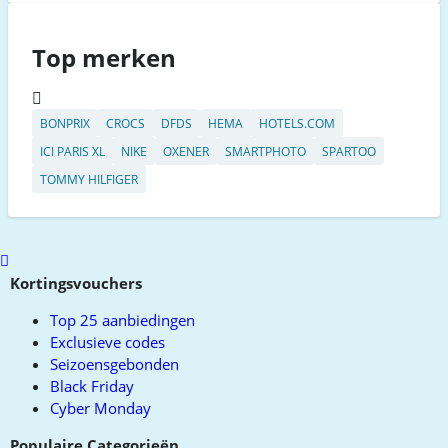
Top merken
BONPRIX
CROCS
DFDS
HEMA
HOTELS.COM
ICI PARIS XL
NIKE
OXENER
SMARTPHOTO
SPARTOO
TOMMY HILFIGER
Scroll
to
Kortingsvouchers
top
Top 25 aanbiedingen
Exclusieve codes
Seizoensgebonden
Black Friday
Cyber Monday
Populaire Categorieën