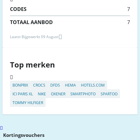
CODES
7
TOTAAL AANBOD
7
Laatst Bijgewerkt 09 August
Top merken
BONPRIX
CROCS
DFDS
HEMA
HOTELS.COM
ICI PARIS XL
NIKE
OXENER
SMARTPHOTO
SPARTOO
TOMMY HILFIGER
Scroll
to
Kortingsvouchers