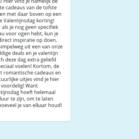
! Hier vind je namelijk de
te cadeaus van de tofste
en met daar boven op een
e Valentijnsdag korting!
 als je nog geen specifiek
u voor ogen hebt, kun je
direct inspiratie op doen.
simpelweg uit een van onze
dige deals en je valentijn
ich deze dag extra geliefd
eciaal voelen! Kortom, de
t romantische cadeaus en
uurlijke uitjes vind je hier
 voordelig! Want
tijnsdag hoeft helemaal
duur te zijn, om te laten
hoeveel je van elkaar houd!