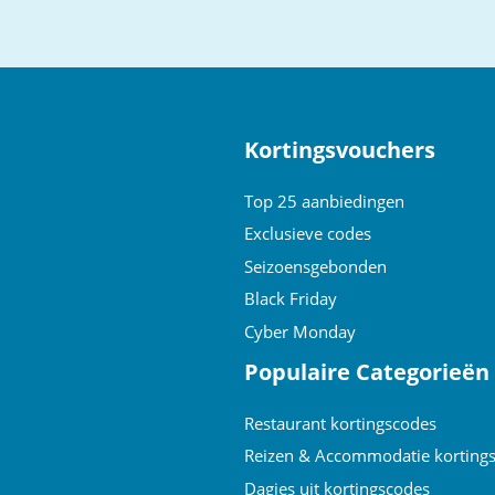
to
top
Kortingsvouchers
Top 25 aanbiedingen
Exclusieve codes
Seizoensgebonden
Black Friday
Cyber Monday
Populaire Categorieën
Restaurant kortingscodes
Reizen & Accommodatie korting
Dagjes uit kortingscodes