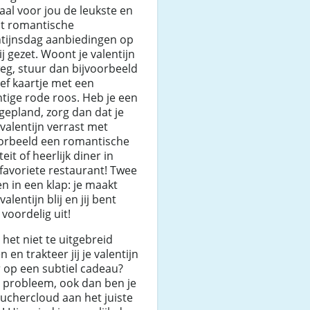
aal voor jou de leukste en
t romantische
ntijnsdag aanbiedingen op
ij gezet. Woont je valentijn
eg, stuur dan bijvoorbeeld
ief kaartje met een
tige rode roos. Heb je een
gepland, zorg dan dat je
valentijn verrast met
oorbeeld een romantische
teit of heerlijk diner in
e favoriete restaurant! Twee
en in een klap: je maakt
valentijn blij en jij bent
 voordelig uit!
e het niet te uitgebreid
 en trakteer jij je valentijn
r op een subtiel cadeau?
 probleem, ook dan ben je
ouchercloud aan het juiste