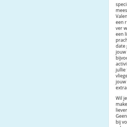
speci
mees
Vale
een r
ver w
een l
prach
date 
jouw 
bijv
activi
julli
vlieg
jouw 
extra
Wil j
maken
lieve
Geen
bij v