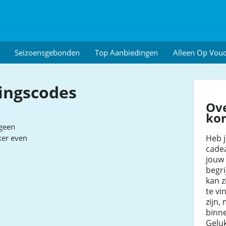
Seizoensgebonden
Top Aanbiedingen
Alleen Op Vou
tingscodes
Ove
kor
geen
Heb j
ker even
cade
jouw 
begri
kan z
te vi
zijn,
binn
Gelu