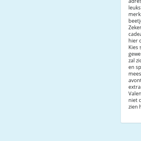
adres
leuks
merk
beetj
Zeker
cadea
hier 
Kies 
gewel
zal z
en sp
mees
avont
extra
Valen
niet 
zien 