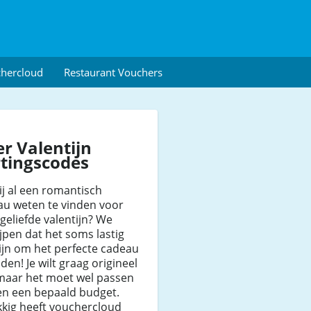
chercloud
Restaurant Vouchers
r Valentijn
tingscodes
ij al een romantisch
au weten te vinden voor
geliefde valentijn? We
jpen dat het soms lastig
ijn om het perfecte cadeau
nden! Je wilt graag origineel
 maar het moet wel passen
en een bepaald budget.
kkig heeft vouchercloud