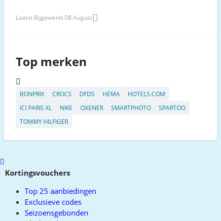
Laatst Bijgewerkt 08 August
Top merken
BONPRIX
CROCS
DFDS
HEMA
HOTELS.COM
ICI PARIS XL
NIKE
OXENER
SMARTPHOTO
SPARTOO
TOMMY HILFIGER
Scroll
to
Kortingsvouchers
top
Top 25 aanbiedingen
Exclusieve codes
Seizoensgebonden