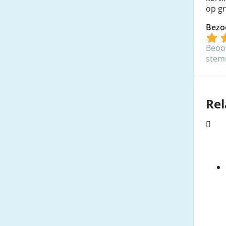
op g
Bezo
Beoo
ste
Rel