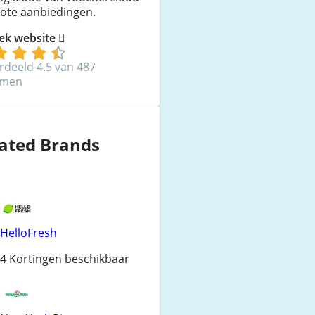
rote aanbiedingen.
ek website
rdeeld 4.5 van 487
mmen
ated Brands
HelloFresh
4 Kortingen beschikbaar