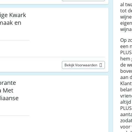
al tw
tot d
ige Kwark
wijne
maak en
eigen
wijna
Op zo
een n
PLUS
hem g
de we
Bekijk Voorwaarden
bove
aan d
orante
Klant
belan
a Met
vrie
liaanse
altij
PLUS
aanta
zodat
voor