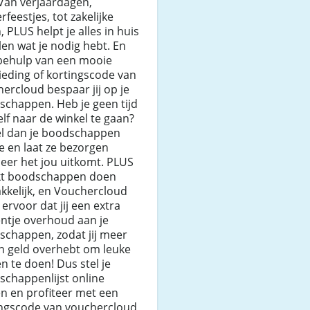
Van verjaardagen,
rfeestjes, tot zakelijke
, PLUS helpt je alles in huis
len wat je nodig hebt. En
behulp van een mooie
eding of kortingscode van
ercloud bespaar jij op je
schappen. Heb je geen tijd
lf naar de winkel te gaan?
el dan je boodschappen
e en laat ze bezorgen
eer het jou uitkomt. PLUS
t boodschappen doen
kkelijk, en Vouchercloud
 ervoor dat jij een extra
ntje overhoud aan je
schappen, zodat jij meer
en geld overhebt om leuke
n te doen! Dus stel je
schappenlijst online
n en profiteer met een
ingscode van vouchercloud