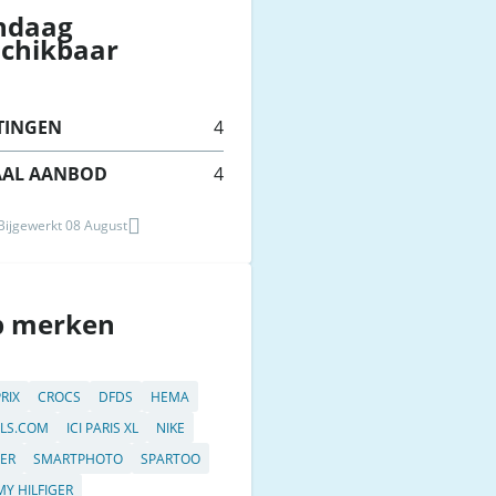
ndaag
schikbaar
TINGEN
4
AAL AANBOD
4
 Bijgewerkt 08 August
p merken
RIX
CROCS
DFDS
HEMA
LS.COM
ICI PARIS XL
NIKE
ER
SMARTPHOTO
SPARTOO
Y HILFIGER