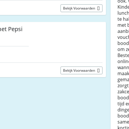
ook. 
Kinde
Bekijk Voorwaarden
lunch
te ha
met 
met Pepsi
aanbi
vouch
bood
om ze
Best
onlin
wann
Bekijk Voorwaarden
maak
gema
zorgt
zakce
bood
tijd 
dinge
bood
same
kort