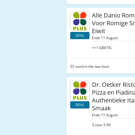
Alle Danio Rom
Voor Romige S
Eiwit
DEAL
Ends 11 August
1+1 GRATIS
55 used in the last hour
Dr. Oetker Rist
Pizza en Piadin
Authentieke Ita
DEAL
Smaak
Ends 11 August
3 voor 5.99