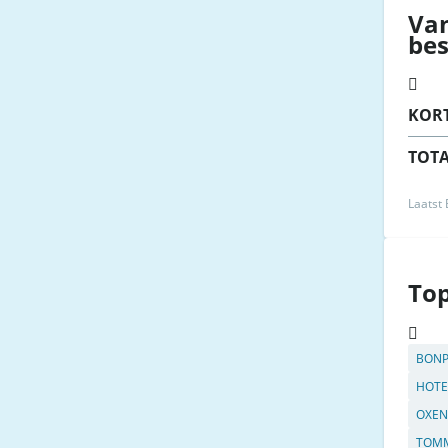
Va
be
KOR
TOT
Laatst
To
BONP
HOTE
OXEN
TOMM