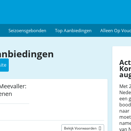
Seizoensgebonden
Top Aanbiedingen
Alleen Op Vou
anbiedingen
Act
ite
Kor
au
Meevaller:
Met 2
Nede
oenen
een g
bood
naar 
moet 
namel
Bekijk Voorwaarden
van N