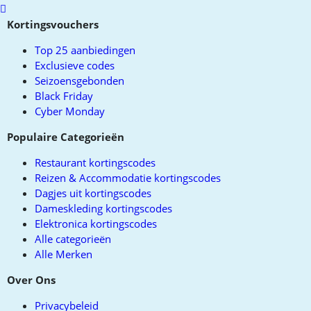
Scroll
to
Kortingsvouchers
top
Top 25 aanbiedingen
Exclusieve codes
Seizoensgebonden
Black Friday
Cyber Monday
Populaire Categorieën
Restaurant kortingscodes
Reizen & Accommodatie kortingscodes
Dagjes uit kortingscodes
Dameskleding kortingscodes
Elektronica kortingscodes
Alle categorieën
Alle Merken
Over Ons
Privacybeleid