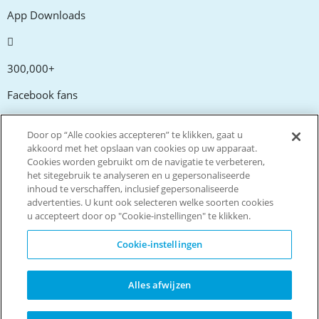
App Downloads
300,000+
Facebook fans
Door op “Alle cookies accepteren” te klikken, gaat u
20,000+
akkoord met het opslaan van cookies op uw apparaat.
Cookies worden gebruikt om de navigatie te verbeteren,
Kortingscodes
het sitegebruik te analyseren en u gepersonaliseerde
inhoud te verschaffen, inclusief gepersonaliseerde
advertenties. U kunt ook selecteren welke soorten cookies
tm
Live more. Spend less.
u accepteert door op "Cookie-instellingen" te klikken.
© Copyright Invitation Digital Ltd. Alle rechten voorbehouden
Cookie-instellingen
Alles afwijzen