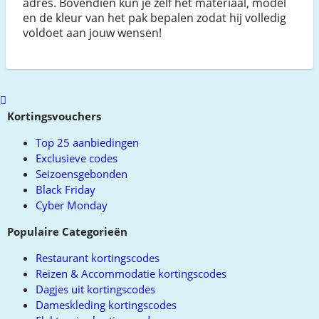
adres. Bovendien kun je zelf het materiaal, model
en de kleur van het pak bepalen zodat hij volledig
voldoet aan jouw wensen!
Scroll
to
Kortingsvouchers
top
Top 25 aanbiedingen
Exclusieve codes
Seizoensgebonden
Black Friday
Cyber Monday
Populaire Categorieën
Restaurant kortingscodes
Reizen & Accommodatie kortingscodes
Dagjes uit kortingscodes
Dameskleding kortingscodes