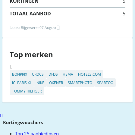
KORTINGEN
5
TOTAAL AANBOD
5
Laatst Bijgewerkt 07 August
Top merken
BONPRIX
CROCS
DFDS
HEMA
HOTELS.COM
ICI PARIS XL
NIKE
OXENER
SMARTPHOTO
SPARTOO
TOMMY HILFIGER
Scroll
to
Kortingsvouchers
top
Top 25 aanbiedingen