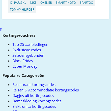
ICI PARIS XL
NIKE
OXENER
SMARTPHOTO
SPARTOO
TOMMY HILFIGER
Scroll
to
Kortingsvouchers
top
Top 25 aanbiedingen
Exclusieve codes
Seizoensgebonden
Black Friday
Cyber Monday
Populaire Categorieën
Restaurant kortingscodes
Reizen & Accommodatie kortingscodes
Dagjes uit kortingscodes
Dameskleding kortingscodes
Elektronica kortingscodes