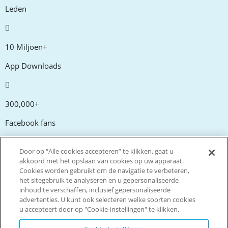
Leden
10 Miljoen+
App Downloads
300,000+
Facebook fans
Door op “Alle cookies accepteren” te klikken, gaat u
20,000+
akkoord met het opslaan van cookies op uw apparaat.
Cookies worden gebruikt om de navigatie te verbeteren,
Kortingscodes
het sitegebruik te analyseren en u gepersonaliseerde
inhoud te verschaffen, inclusief gepersonaliseerde
advertenties. U kunt ook selecteren welke soorten cookies
tm
Live more. Spend less.
u accepteert door op "Cookie-instellingen" te klikken.
© Copyright Invitation Digital Ltd. Alle rechten voorbehouden