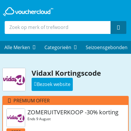
Zoek
Alle Merken
Categorieën
Seizoensgebonden
Vidaxl Kortingscode
Bezoek website
PREMIUM OFFER
ZOMERUITVERKOOP -30% korting
Ends 9 August