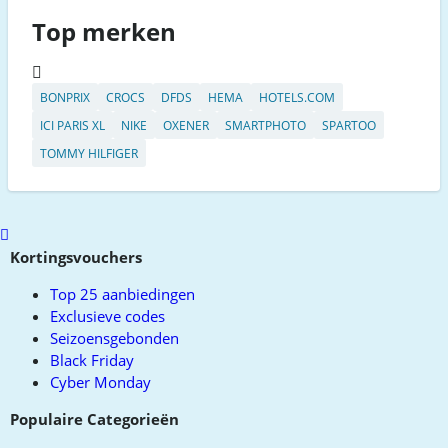
Top merken
BONPRIX
CROCS
DFDS
HEMA
HOTELS.COM
ICI PARIS XL
NIKE
OXENER
SMARTPHOTO
SPARTOO
TOMMY HILFIGER
Scroll
to
Kortingsvouchers
top
Top 25 aanbiedingen
Exclusieve codes
Seizoensgebonden
Black Friday
Cyber Monday
Populaire Categorieën