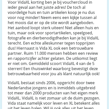
Voor VidaXL korting ben je bij vouchercloud in
ieder geval aan het juiste adres! De toch al
voordelige huis en tuin artikelen koop je nu dus
voor nog minder! Neem eens een kijkje tussen al
het moois dat er op de site wordt aangeboden.
Het aanbod loopt sterk uiteen! Niet alleen huis en
tuin, maar ook voor sportartikelen, speelgoed,
fotografie en dierbenodigdheden kan je bij VidaXL
terecht. Een echte alleskunner tegen topprijzen
dus! Hiernaast is Vida XL ook een betrouwbare
partner. Ruim 11.000 mensen hebben een review
en rapportcijfer achter gelaten. De uitkomst liegt
er niet om. Gemiddeld scoort VidaXL 4 van de 5
sterren! Een thuiswinkel waarborg bevestigt deze
betrouwbaarheid voor jou als klant natuurlijk ook!
VidaXL bestaat sinds 2006, opgericht door twee
Nederlandse jongens en is inmiddels uitgebreid
tot meer dan 2000 producten van het eigen merk
VidaXL. VidaXL is niet zomaar uit de duim gezogen.
Vida staat namelijk voor leven en XL betekent alles
uit het leven halen. Wil jij ook alles uit het leven