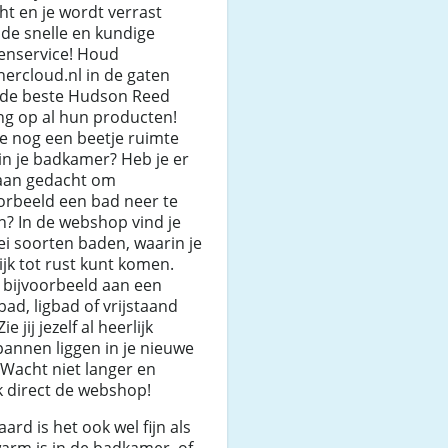
ht en je wordt verrast
de snelle en kundige
tenservice! Houd
ercloud.nl in de gaten
 de beste Hudson Reed
ng op al hun producten!
e nog een beetje ruimte
in je badkamer? Heb je er
 aan gedacht om
orbeeld een bad neer te
n? In de webshop vind je
lei soorten baden, waarin je
ijk tot rust kunt komen.
 bijvoorbeeld aan een
ad, ligbad of vrijstaand
ie jij jezelf al heerlijk
annen liggen in je nieuwe
Wacht niet langer en
k direct de webshop!
aard is het ook wel fijn als
arm is in de badkamer, of