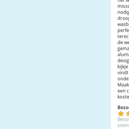
missc
nodi
droo
wasb
perf
terec
de we
gemaa
alum
desi
kijkj
vindt
onder
Maak 
een 
koste
Bezo
Beoo
ste