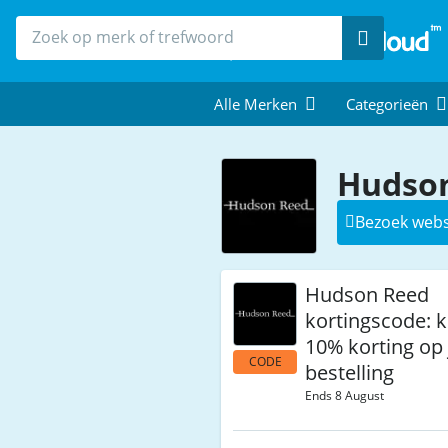
Zoek
Alle Merken
Categorieën
Hudson
Bezoek webs
Hudson Reed
kortingscode: kr
10% korting op 
CODE
bestelling
Ends 8 August