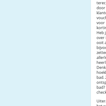
terec
door 
klan
vouch
voor
korti
Heb j
over 
ooit
bijvo
zette
aller
heerl
Denk
hoekb
bad. Z
ontsp
bad? 
chec
Uiter
het w