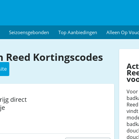
Seizoensgebonden
Top Aanbiedingen
Alleen Op Vou
 Reed Kortingscodes
Ac
ite
Ree
voo
Voor 
badk
ijg direct
Reed 
je
vindt
mode
badk
douch
douc