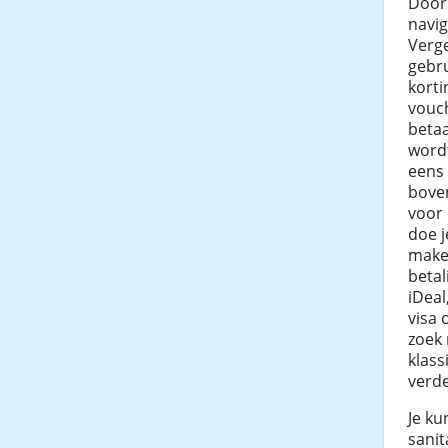
Door 
navig
Verge
gebr
kort
vouc
betaa
wordt
eens 
boven
voor 
doe j
make
beta
iDeal
visa 
zoek 
klass
verde
Je ku
sanit