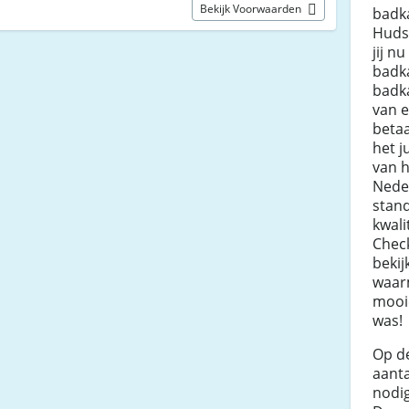
Bekijk Voorwaarden
badk
Huds
jij n
badk
badk
van 
betaa
het j
van h
Nede
stan
kwali
Chec
bekij
waar
mooie
was!
Op de
aanta
nodi