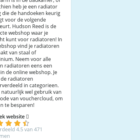
hien heb je een radiator
g die de handoeken keurig
gt voor de volgende
eurt. Hudson Reed is de
ecte webshop waar je
ht kunt voor radiatoren! In
bshop vind je radiatoren
kt van staal of
inium. Neem voor alle
gn radiatoren eens een
e in de online webshop. Je
 de radiatoren
verdeeld in categorieen.
natuurlijk wel gebruik van
code van vouchercloud, om
n te besparen!
ek website
rdeeld 4.5 van 471
mmen