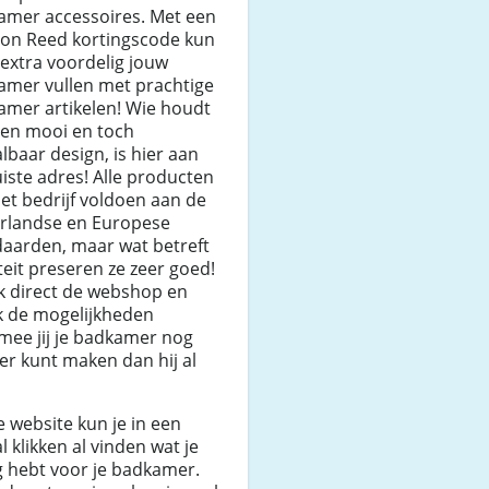
amer accessoires. Met een
on Reed kortingscode kun
u extra voordelig jouw
amer vullen met prachtige
amer artikelen! Wie houdt
een mooi en toch
lbaar design, is hier aan
uiste adres! Alle producten
et bedrijf voldoen aan de
rlandse en Europese
daarden, maar wat betreft
teit preseren ze zeer goed!
k direct de webshop en
k de mogelijkheden
mee jij je badkamer nog
r kunt maken dan hij al
 website kun je in een
l klikken al vinden wat je
g hebt voor je badkamer.