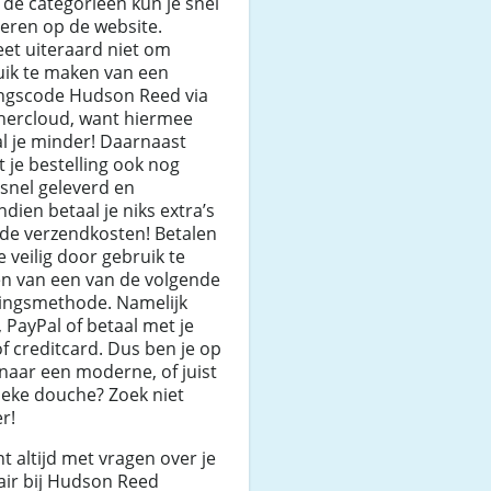
de categorieen kun je snel
eren op de website.
et uiteraard niet om
uik te maken van een
ingscode Hudson Reed via
hercloud, want hiermee
l je minder! Daarnaast
 je bestelling ook nog
snel geleverd en
dien betaal je niks extra’s
de verzendkosten! Betalen
e veilig door gebruik te
n van een van de volgende
lingsmethode. Namelijk
, PayPal of betaal met je
of creditcard. Dus ben je op
naar een moderne, of juist
ieke douche? Zoek niet
r!
nt altijd met vragen over je
air bij Hudson Reed