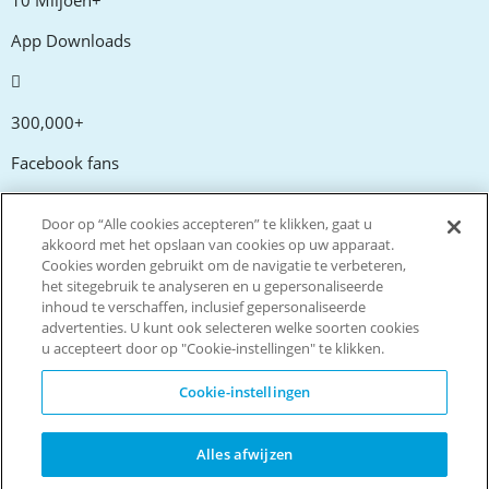
10 Miljoen+
App Downloads
300,000+
Facebook fans
Door op “Alle cookies accepteren” te klikken, gaat u
20,000+
akkoord met het opslaan van cookies op uw apparaat.
Cookies worden gebruikt om de navigatie te verbeteren,
Kortingscodes
het sitegebruik te analyseren en u gepersonaliseerde
inhoud te verschaffen, inclusief gepersonaliseerde
advertenties. U kunt ook selecteren welke soorten cookies
tm
Live more. Spend less.
u accepteert door op "Cookie-instellingen" te klikken.
© Copyright Invitation Digital Ltd. Alle rechten voorbehouden
Cookie-instellingen
Alles afwijzen