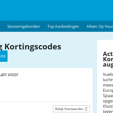
Seizoensgebonden
Top Aanbiedingen
Alleen Op Vou
g Kortingscodes
Act
ite
Kor
au
Aan voor
Vueli
lucht
meest
Europ
Spaa
opger
thuis
Bekijk Voorwaarden
tegen