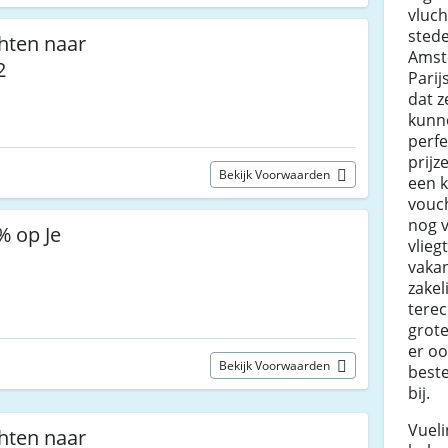
vluch
stede
hten naar
Amst
2
Parij
dat z
kunn
perfe
prijz
Bekijk Voorwaarden
een k
vouch
nog v
% op Je
vlieg
vaka
zakel
terec
grote
er oo
Bekijk Voorwaarden
best
bij.
Vueli
hten naar