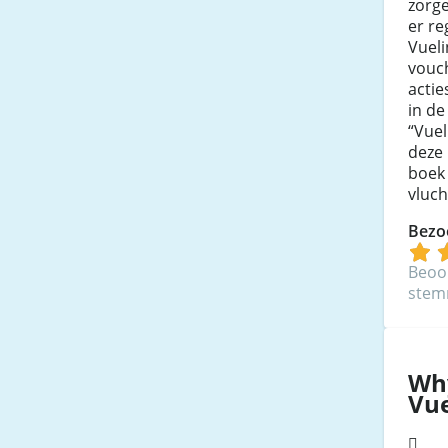
zorg
er re
Vuel
vouc
actie
in de
“Vuel
deze
boek 
vluch
Bezo
Beoo
ste
Wh
Vue