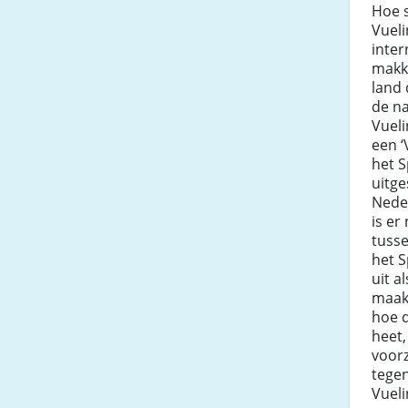
Hoe s
Vueli
inter
makke
land 
de n
Vueli
een ‘
het 
uitge
Nede
is er
tusse
het S
uit a
maakt
hoe 
heet,
voorz
tegen
Vueli