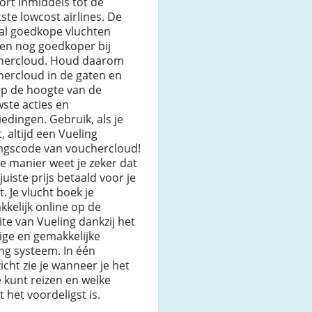
rt inmiddels tot de
ste lowcost airlines. De
 al goedkope vluchten
en nog goedkoper bij
hercloud. Houd daarom
hercloud in de gaten en
 op de hoogte van de
ste acties en
edingen. Gebruik, als je
, altijd een Vueling
ingscode van vouchercloud!
e manier weet je zeker dat
 juiste prijs betaald voor je
t. Je vlucht boek je
kelijk online op de
te van Vueling dankzij het
ige en gemakkelijke
ng systeem. In één
icht zie je wanneer je het
 kunt reizen en welke
t het voordeligst is.