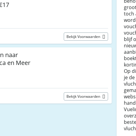
behoo
 €17
groot
toch
word
vouc
vouc
Bekijk Voorwaarden
blijf
nieuw
aanbi
n naar
boekt
ca en Meer
kort
Op di
je de
vluch
gemak
websi
Bekijk Voorwaarden
hand
Vueli
overz
beste
vluch