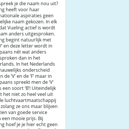
preek je die naam nou uit?
ng heeft voor haar
nationale aspiraties geen
lijke naam gekozen. In elk
dat Vueling actief is wordt
aam anders uitgesproken.
ng begint natuurlijk met
V’ en deze letter wordt in
Spaans nét wat anders
sproken dan in het
rlands. In het Nederlands
 nauwelijks onderscheid
n de ‘V’ en de ‘F’ maar in
paans spreekt men de ‘V’
ls een soort ‘B’! Uiteindelijk
 het niet zo heel veel uit
de luchtvaartmaatschappij
 zolang ze ons maar blijven
ien van goede service
 een mooie prijs. Bij
ng hoef je je hier echt geen