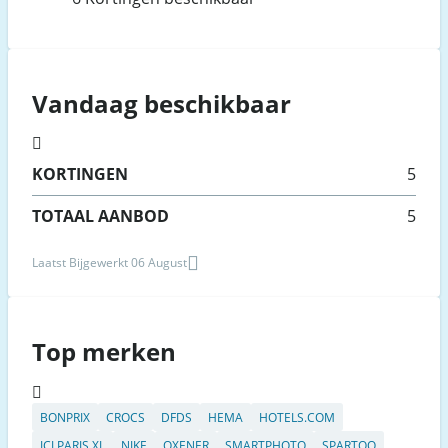
Vandaag beschikbaar
KORTINGEN
5
TOTAAL AANBOD
5
Laatst Bijgewerkt 06 August
Top merken
BONPRIX
CROCS
DFDS
HEMA
HOTELS.COM
ICI PARIS XL
NIKE
OXENER
SMARTPHOTO
SPARTOO