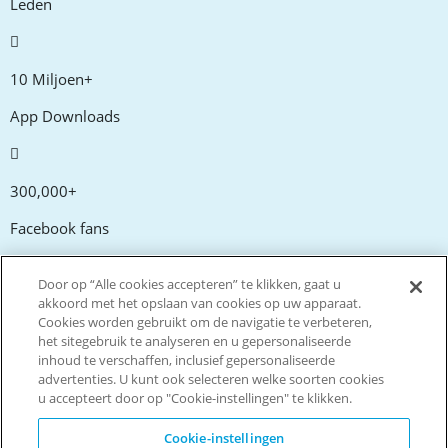
Leden
10 Miljoen+
App Downloads
300,000+
Facebook fans
Door op “Alle cookies accepteren” te klikken, gaat u
20,000+
akkoord met het opslaan van cookies op uw apparaat.
Cookies worden gebruikt om de navigatie te verbeteren,
Kortingscodes
het sitegebruik te analyseren en u gepersonaliseerde
inhoud te verschaffen, inclusief gepersonaliseerde
advertenties. U kunt ook selecteren welke soorten cookies
tm
Live more. Spend less.
u accepteert door op "Cookie-instellingen" te klikken.
© Copyright Invitation Digital Ltd. Alle rechten voorbehouden
Cookie-instellingen