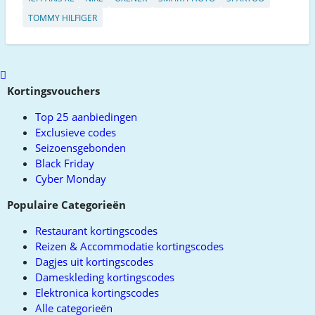
TOMMY HILFIGER
Scroll
to
Kortingsvouchers
top
Top 25 aanbiedingen
Exclusieve codes
Seizoensgebonden
Black Friday
Cyber Monday
Populaire Categorieën
Restaurant kortingscodes
Reizen & Accommodatie kortingscodes
Dagjes uit kortingscodes
Dameskleding kortingscodes
Elektronica kortingscodes
Alle categorieën