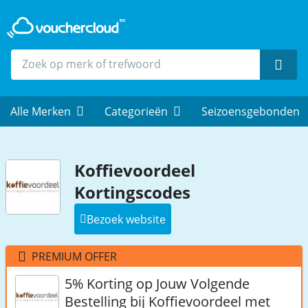
Zoek
Alle Merken
Categorieën
Seizoensgebonden
Koffievoordeel
Kortingscodes
Bezoek website
PREMIUM OFFER
5% Korting op Jouw Volgende
Bestelling bij Koffievoordeel met