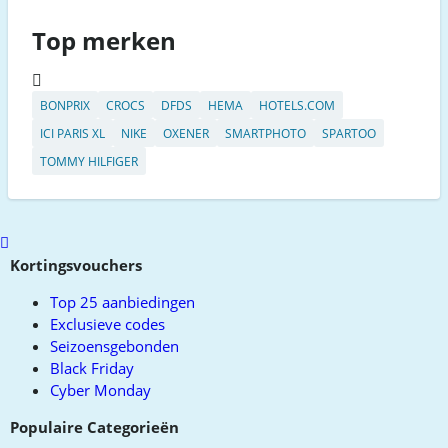
Top merken
BONPRIX
CROCS
DFDS
HEMA
HOTELS.COM
ICI PARIS XL
NIKE
OXENER
SMARTPHOTO
SPARTOO
TOMMY HILFIGER
Scroll
to
Kortingsvouchers
top
Top 25 aanbiedingen
Exclusieve codes
Seizoensgebonden
Black Friday
Cyber Monday
Populaire Categorieën