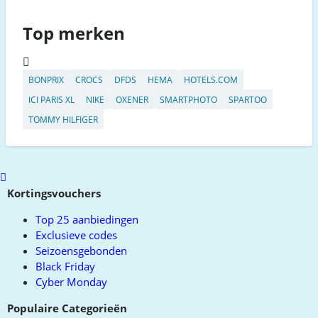
Top merken
BONPRIX
CROCS
DFDS
HEMA
HOTELS.COM
ICI PARIS XL
NIKE
OXENER
SMARTPHOTO
SPARTOO
TOMMY HILFIGER
Scroll
to
Kortingsvouchers
top
Top 25 aanbiedingen
Exclusieve codes
Seizoensgebonden
Black Friday
Cyber Monday
Populaire Categorieën